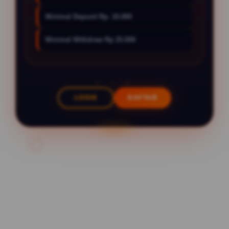
Minimal Deposit Rp. 10.000
Minimal Withdraw Rp 25.000
LOGIN
DAFTAR
Layer Popup Close
JEBOLTOTO: Link Situ
TOTO Slot Gacor Terpercaya
dan Bandar Togel Asia
Terpopuler