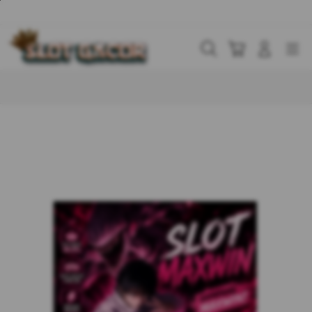
Skip
to
content
Cari
Troli
Login
Navigation
Buka Info Lebih Lanjut