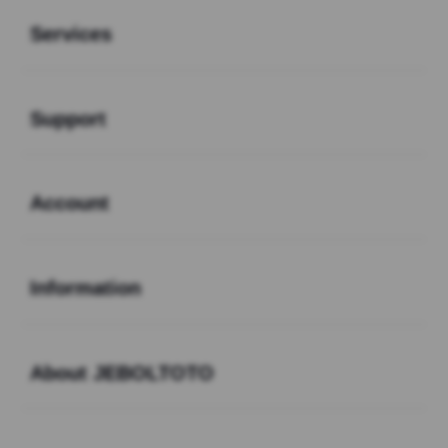
Buka
Services
Buka
Support
Buka
Account
Buka
Information
Buka
About JEBOLTOTO