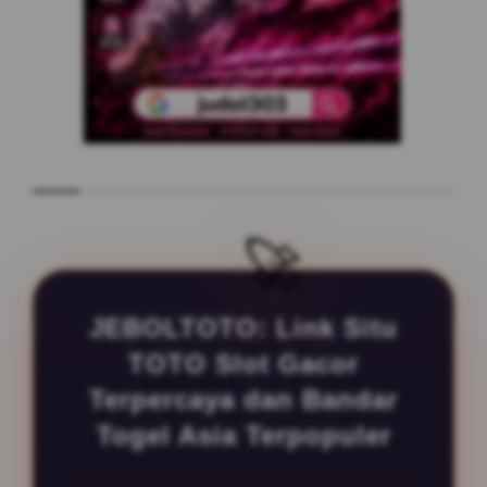
JEBOLTOTO: Link Situ
TOTO Slot Gacor
Terpercaya dan Bandar
Togel Asia Terpopuler