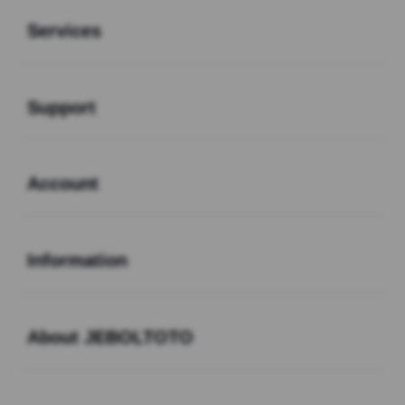
Buka
Services
Buka
Support
Buka
Account
Buka
Information
Buka
About JEBOLTOTO