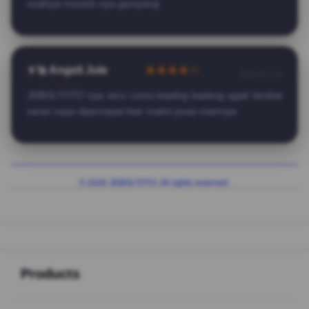
soalnya maxwin nya gampang
Angeli Jule
★★★★☆
2026-07-14
JEBOLTOTO nya seru cuma loading kadang agak lambat
saran saya dipercepat biar makin puas mainnya
© 2026 JEBOLTOTO. All rights reserved.
Buka
Footer Navigation
Products