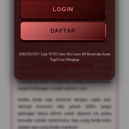
SLOT DEMO hadir sebagai solusi cerdas satu
atap untuk Anda! Kami menyediakan akses gratis
LOGIN
ke ribuan simulator mesin slot online terlengkap
untuk menguji pola, ritme, dan strategi Anda.
Tidak hanya sebagai tempat latihan, platform
DAFTAR
kami juga terintegrasi dengan gerbang taruhan
resmi yang menawarkan kemudahan transaksi
luar biasa.
JEBOTLOTO ! Link TOTO Situs Slot Gacor 4D Resmi dan Arena
Togel Asia Telengkap
Coba berbagai judul game populer dari provider
© COPYRIGHT 2026 HOKIEMAS88
internasional dengan fitur, grafik, dan tingkat
volatilitas yang persis sama dengan versi aslinya.
Sempurna untuk mengasah insting bertaruh Anda
tanpa kehilangan modal sepeser pun.
Ketika Anda siap bertaruh dengan saldo asli,
nikmati konversi nilai penuh 100% tanpa
potongan biaya admin untuk deposit via pulsa
provider seluler terkemuka. Apa yang Anda kirim
adalah apa yang Anda mainkan!