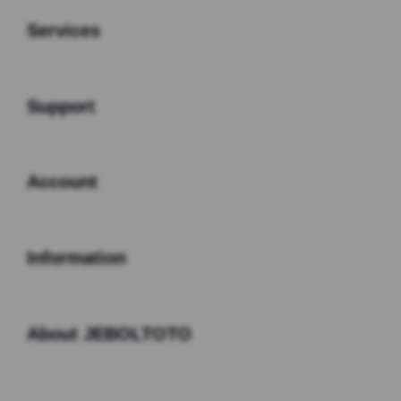
Buka
Services
Buka
Support
Buka
Account
Buka
Information
Buka
About JEBOLTOTO