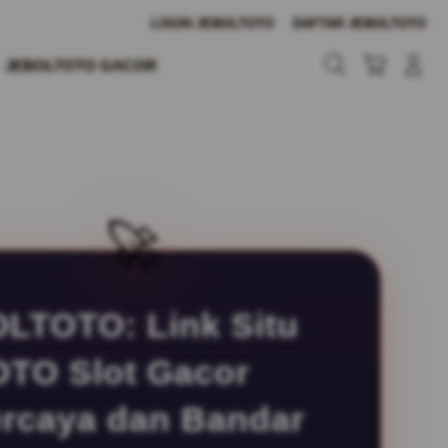
LOGIN JEBOLTOTO
DAFTAR JEBOLTOTO
Cari
Troli
Login/Sign-Up
JEBOLTOTO GACOR
Cari
LTOTO: Link Situ
OTO Slot Gacor
ercaya dan Bandar