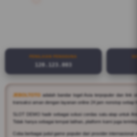
Layer Popup Close
JEBOLTOTO: Link Situ T
PENILAIAN PENGGUNA
S
120.123.003
JEBOLTOTO
adalah bandar togel Asia terpopuler dan link
transaksi aman dengan layanan online 24 jam nonstop setiap h
SLOT DEMO hadir sebagai solusi cerdas satu atap untuk Anda!
Tidak hanya sebagai tempat latihan, platform kami juga teri
Coba berbagai judul game populer dari provider internasional 