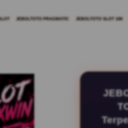
SLOT
JEBOLTOTO PRAGMATIC
JEBOLTOTO SLOT 10K
JEBO
T
Terp