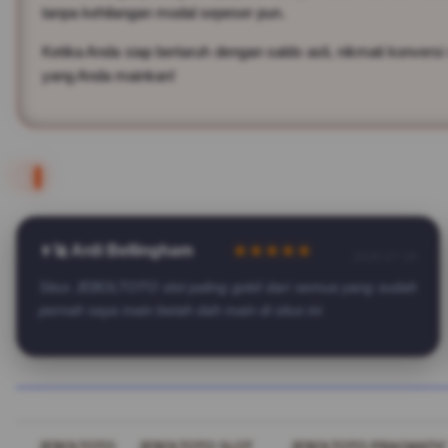
tanpa kehilangan modal sepeser pun.
Ketika Anda siap bertaruh dengan saldo asli, nikmati konvers
yang Anda mainkan!
ULASAN TERBARU KOMUNITAS 
Ardi Bellingham
★★★★★
2026-07-18
Situs JEBOLTOTO slot paling gokil dari semua yang sudah
pernah saya main betah dah main di situs ini
JEBOLTOTO
JEBOLTOTO SLOT
JEBOLTOTO PRAGMATI