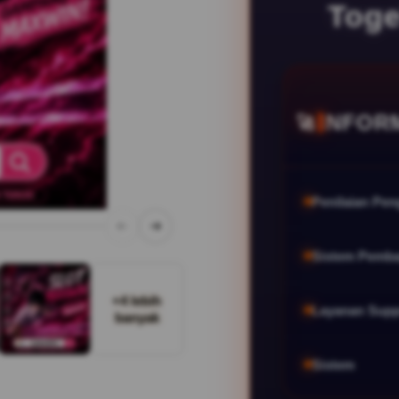
Toge
INFOR
Penilaian Pe
Sebelumnya
Berikutnya
Sistem Pemb
+4 lebih
Layanan Supp
banyak
Sistem