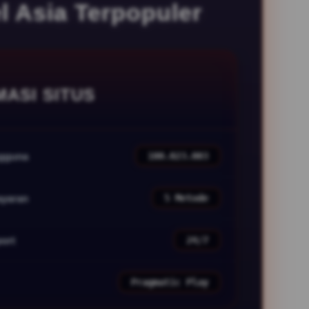
l Asia Terpopuler
MASI SITUS
ngguna
100.023.003
ayaran
5 Metode
ort
24/7
Pragmatic Play