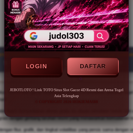
OTO Slot Gacor Terpercay
Terpopuler
ISTEM PEMBAYARAN
LAYANAN SUPPOR
5 Metode
24/7
LOGIN
DAFTAR
JEBOTLOTO ! Link TOTO Situs Slot Gacor 4D Resmi dan Arena Togel
 situs TOTO slot gacor terpercaya. Kami menyediakan pasaran toge
Asia Telengkap
ari!
© COPYRIGHT 2026 HOKIEMAS88
 Kami menyediakan akses gratis ke ribuan simulator mesin slot onl
ntegrasi dengan gerbang taruhan resmi yang menawarkan kemudahan tr
dengan fitur, grafik, dan tingkat volatilitas yang persis sama denga