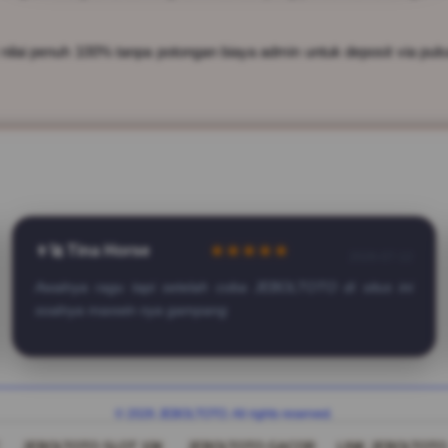
i nilai penuh 100% tanpa potongan biaya admin untuk deposit via pul
JEBOLTOTO
Tina Horse
★★★★★
2026-07-12
Awalnya ragu tapi setelah coba JEBOLTOTO di situs ini
soalnya maxwin nya gampang
© 2026 JEBOLTOTO. All rights reserved.
C
JEBOLTOTO SLOT 10K
JEBOLTOTO GACOR
LINK JEBOLTOTO