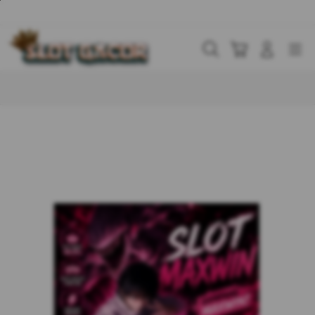
Skip
to
content
Cari
Troli
Login
Navigation
Buka Info Lebih Lanjut