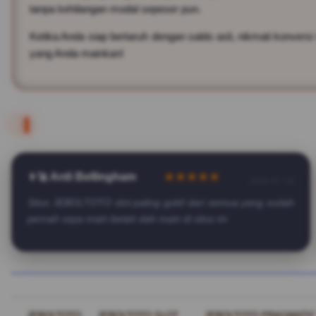
tanpa kehilangan modal sepeser pun.
Ketika Anda siap bertaruh dengan saldo asli, nikmati konvers
yang Anda mainkan!
ULASAN TERBARU KOMUNITAS 
Ardi Bellingham
★★★★★
2026-07-18
Situs JEBOLTOTO slot paling gokil dari semua yang sudah
pernah saya main betah dah main di situs ini
JEBOLTOTO
JEBOLTOTO SLOT
JEBOLTOTO PRAGMATI