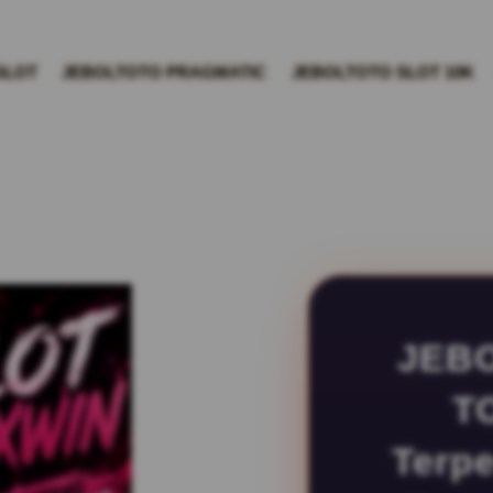
SLOT
JEBOLTOTO PRAGMATIC
JEBOLTOTO SLOT 10K
JEBO
T
Terp