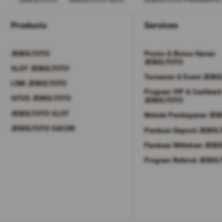
Footer Navigation
Products
Services
JEBOLTOTO
Promo & Bonus Harian
JEBOLTOTO
SLOT JEBOLTOTO
Turnamen & Event JEB
LINK JEBOLTOTO
Program VIP & Cashbac
SITUS JEBOLTOTO
JEBOLTOTO
JEBOLTOTO SLOT
Metode Pembayaran JE
JEBOLTOTO GACOR
Panduan Deposit JEBO
Panduan Withdraw JEB
Program Referral JEBO