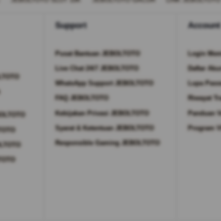
Support
Account
Pusat Bantuan JEBOLTOTO
Login Me
Live Chat 24/7 JEBOLTOTO
Daftar Ak
OLTOTO
WhatsApp Support JEBOLTOTO
Lupa Pas
k
FAQ JEBOLTOTO
Riwayat T
Kebijakan Privasi JEBOLTOTO
Panduan V
BOLTOTO
Syarat & Ketentuan JEBOLTOTO
Program 
LTOTO
Responsible Gaming JEBOLTOTO
OLTOTO
LTOTO