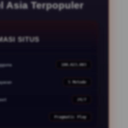
l Asia Terpopuler
MASI SITUS
ngguna
100.023.003
ayaran
5 Metode
ort
24/7
Pragmatic Play