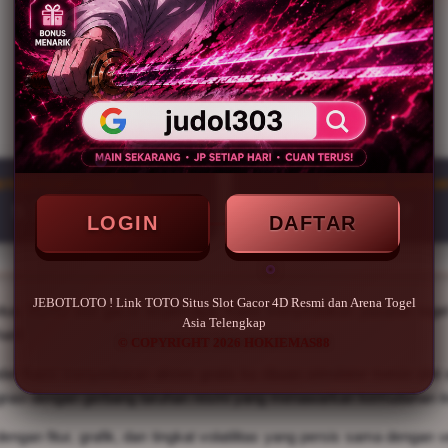
OTO Slot Gacor Terpercay
Terpopuler
ISTEM PEMBAYARAN
LAYANAN SUPPOR
5 Metode
24/7
LOGIN
DAFTAR
JEBOTLOTO ! Link TOTO Situs Slot Gacor 4D Resmi dan Arena Togel
 situs TOTO slot gacor terpercaya. Kami menyediakan pasaran toge
Asia Telengkap
ari!
© COPYRIGHT 2026 HOKIEMAS88
 Kami menyediakan akses gratis ke ribuan simulator mesin slot onl
ntegrasi dengan gerbang taruhan resmi yang menawarkan kemudahan tr
dengan fitur, grafik, dan tingkat volatilitas yang persis sama denga