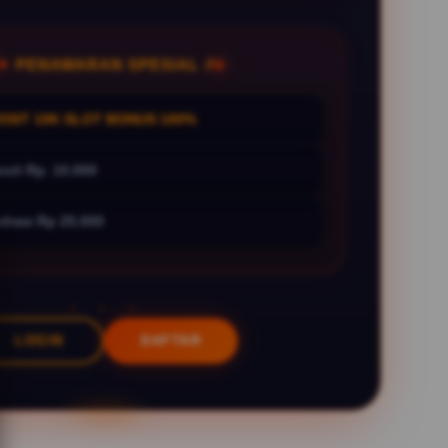
PENAWARAN SPESIAL
SIT 10K SLOT BONUS 100%
sit Rp. 10.000
hdraw Rp 25.000
LOGIN
DAFTAR