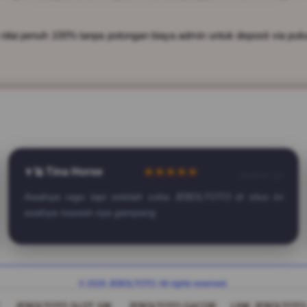
i nilai penuh 100% tanpa potongan biaya admin untuk deposit via pul
JEBOLTOTO
Tina Horse
★★★★★
2026-07-12
Awalnya ragu tapi setelah coba JEBOLTOTO di situs ini
soalnya maxwin nya gampang
© 2026 JEBOLTOTO. All rights reserved.
C
JEBOLTOTO SLOT 10K
JEBOLTOTO GACOR
LINK JEBOLTOTO