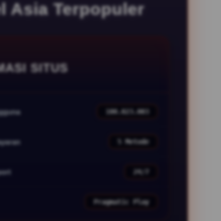
l Asia Terpopuler
MASI SITUS
ngguna
100.023.003
ayaran
5 Metode
ort
24/7
Pragmatic Play