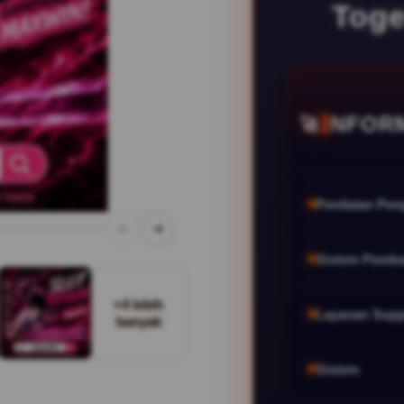
Toge
INFOR
Penilaian Pe
Sebelumnya
Berikutnya
Sistem Pemb
+4 lebih
Layanan Supp
banyak
Sistem