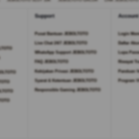
Support
Account
Pusat Bantuan JEBOLTOTO
Login Me
Live Chat 24/7 JEBOLTOTO
Daftar Ak
OLTOTO
WhatsApp Support JEBOLTOTO
Lupa Pas
k
FAQ JEBOLTOTO
Riwayat T
Kebijakan Privasi JEBOLTOTO
Panduan V
BOLTOTO
Syarat & Ketentuan JEBOLTOTO
Program 
LTOTO
Responsible Gaming JEBOLTOTO
OLTOTO
LTOTO