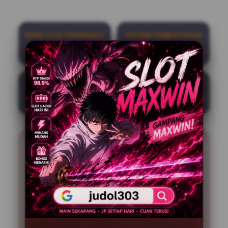
PENILAIAN PENGGUNA
SISTEM PEMBAYARAN
120.123.003
5 Metode
LAYANAN SUPPORT
SISTEM
24/7
Pragmatic Play
JEBOLTOTO
adalah bandar togel Asia terpopuler
dan link situs TOTO slot gacor terpercaya. Kami
menyediakan pasaran togel resmi terlengkap,
game slot online gampang menang, serta
transaksi aman dengan layanan online 24 jam
nonstop setiap hari!