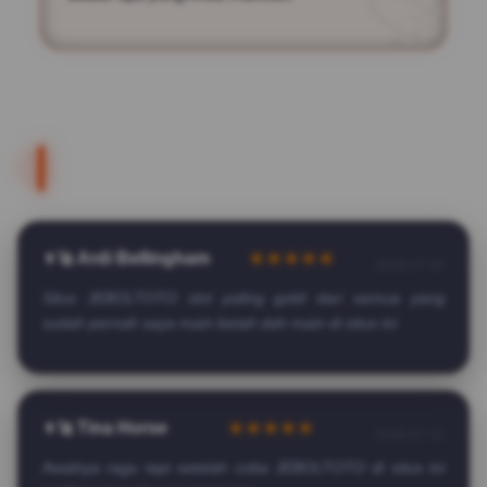
ULASAN TERBARU KOMUNITAS
JEBOLTOTO
Ardi Bellingham
★★★★★
2026-07-18
Situs JEBOLTOTO slot paling gokil dari semua yang
sudah pernah saya main betah dah main di situs ini
Tina Horse
★★★★★
2026-07-12
Awalnya ragu tapi setelah coba JEBOLTOTO di situs ini