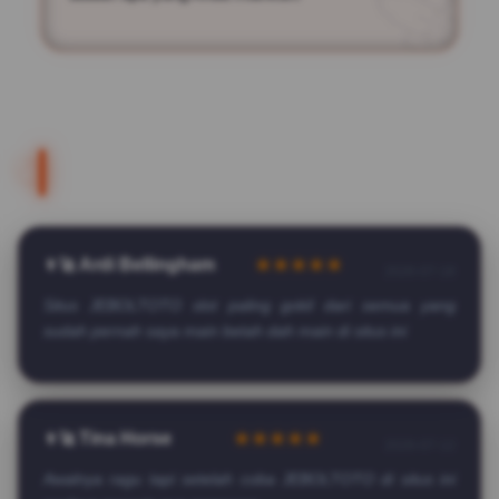
ULASAN TERBARU KOMUNITAS
JEBOLTOTO
Ardi Bellingham
★★★★★
2026-07-18
Situs JEBOLTOTO slot paling gokil dari semua yang
sudah pernah saya main betah dah main di situs ini
Tina Horse
★★★★★
2026-07-12
Awalnya ragu tapi setelah coba JEBOLTOTO di situs ini