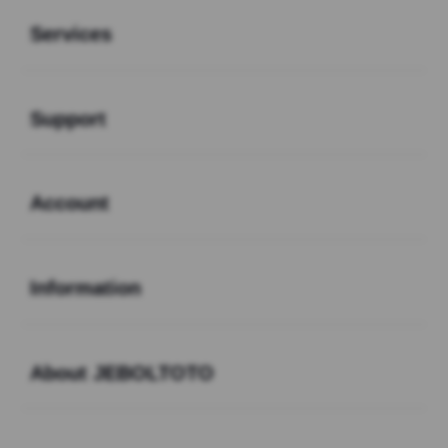
Buka
Services
Buka
Support
Buka
Account
Buka
Information
Buka
About JEBOLTOTO