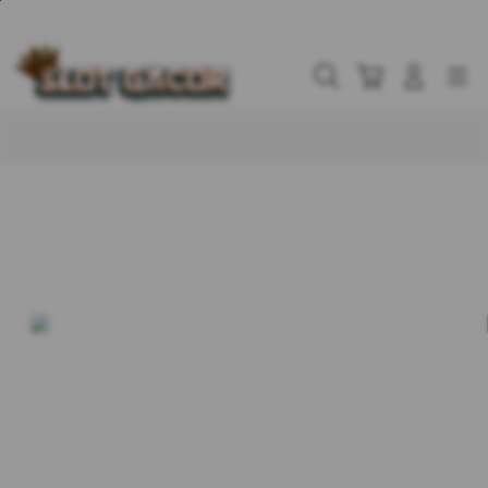
Skip
to
content
Cari
Troli
Login
Navigation
Buka Info Lebih Lanjut