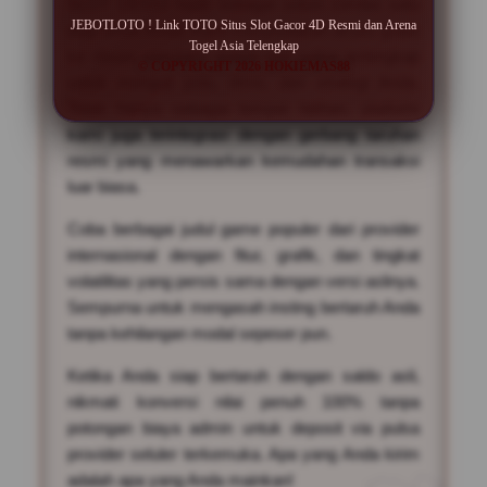
SLOT DEMO hadir sebagai solusi cerdas satu
JEBOTLOTO ! Link TOTO Situs Slot Gacor 4D Resmi dan Arena
atap untuk Anda! Kami menyediakan akses gratis
Togel Asia Telengkap
ke ribuan simulator mesin slot online terlengkap
© COPYRIGHT 2026 HOKIEMAS88
untuk menguji pola, ritme, dan strategi Anda.
Tidak hanya sebagai tempat latihan, platform
kami juga terintegrasi dengan gerbang taruhan
resmi yang menawarkan kemudahan transaksi
luar biasa.
Coba berbagai judul game populer dari provider
internasional dengan fitur, grafik, dan tingkat
volatilitas yang persis sama dengan versi aslinya.
Sempurna untuk mengasah insting bertaruh Anda
tanpa kehilangan modal sepeser pun.
Ketika Anda siap bertaruh dengan saldo asli,
nikmati konversi nilai penuh 100% tanpa
potongan biaya admin untuk deposit via pulsa
provider seluler terkemuka. Apa yang Anda kirim
adalah apa yang Anda mainkan!