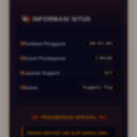
INFORMASI SITUS
Penilaian Pengguna
100.023.003
Sistem Pembayaran
5 Metode
Layanan Support
24/7
Sistem
Pragmatic Play
PENAWARAN SPESIAL
PROMO DEPOSIT 10K SLOT BONUS 100%