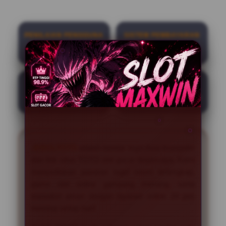
PENILAIAN PENGGUNA
SISTEM PEMBAYARAN
120.123.003
5 Metode
LAYANAN SUPPORT
SISTEM
24/7
Pragmatic Play
JEBOLTOTO
adalah bandar togel Asia terpopuler
dan link situs TOTO slot gacor terpercaya. Kami
menyediakan pasaran togel resmi terlengkap,
game slot online gampang menang, serta
transaksi aman dengan layanan online 24 jam
nonstop setiap hari!