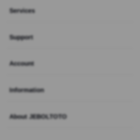
Buka
Services
Buka
Support
Buka
Account
Buka
Information
Buka
About JEBOLTOTO