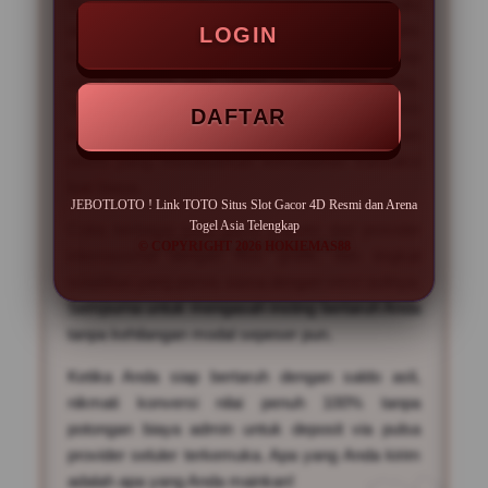
SLOT DEMO hadir sebagai solusi cerdas satu
atap untuk Anda! Kami menyediakan akses gratis
LOGIN
ke ribuan simulator mesin slot online terlengkap
untuk menguji pola, ritme, dan strategi Anda.
Tidak hanya sebagai tempat latihan, platform
DAFTAR
kami juga terintegrasi dengan gerbang taruhan
resmi yang menawarkan kemudahan transaksi
luar biasa.
JEBOTLOTO ! Link TOTO Situs Slot Gacor 4D Resmi dan Arena
Togel Asia Telengkap
Coba berbagai judul game populer dari provider
© COPYRIGHT 2026 HOKIEMAS88
internasional dengan fitur, grafik, dan tingkat
volatilitas yang persis sama dengan versi aslinya.
Sempurna untuk mengasah insting bertaruh Anda
tanpa kehilangan modal sepeser pun.
Ketika Anda siap bertaruh dengan saldo asli,
nikmati konversi nilai penuh 100% tanpa
potongan biaya admin untuk deposit via pulsa
provider seluler terkemuka. Apa yang Anda kirim
adalah apa yang Anda mainkan!