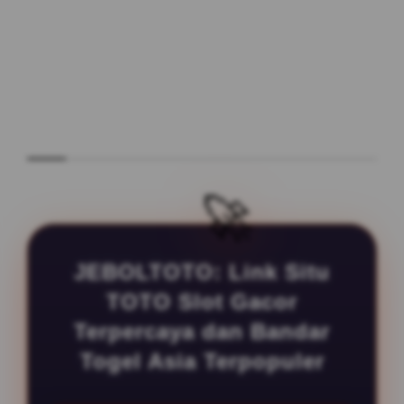
JEBOLTOTO: Link Situ
TOTO Slot Gacor
Terpercaya dan Bandar
Togel Asia Terpopuler