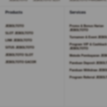
Footer Navigation
Products
Services
JEBOLTOTO
Promo & Bonus Harian
JEBOLTOTO
SLOT JEBOLTOTO
Turnamen & Event JEB
LINK JEBOLTOTO
Program VIP & Cashbac
SITUS JEBOLTOTO
JEBOLTOTO
JEBOLTOTO SLOT
Metode Pembayaran JE
JEBOLTOTO GACOR
Panduan Deposit JEBO
Panduan Withdraw JEB
Program Referral JEBO