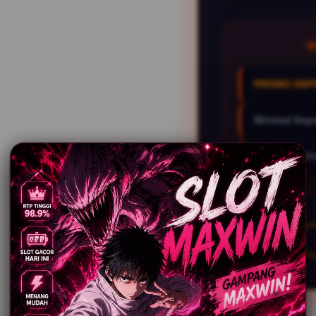
PROMO DEPO
Minimal Depo
Minimal Wit