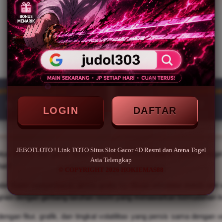
OTO Slot Gacor Terpercay
Terpopuler
ISTEM PEMBAYARAN
LAYANAN SUPPOR
5 Metode
24/7
LOGIN
DAFTAR
JEBOTLOTO ! Link TOTO Situs Slot Gacor 4D Resmi dan Arena Togel
 situs TOTO slot gacor terpercaya. Kami menyediakan pasaran toge
Asia Telengkap
ari!
© COPYRIGHT 2026 HOKIEMAS88
 Kami menyediakan akses gratis ke ribuan simulator mesin slot onl
ntegrasi dengan gerbang taruhan resmi yang menawarkan kemudahan tr
dengan fitur, grafik, dan tingkat volatilitas yang persis sama denga