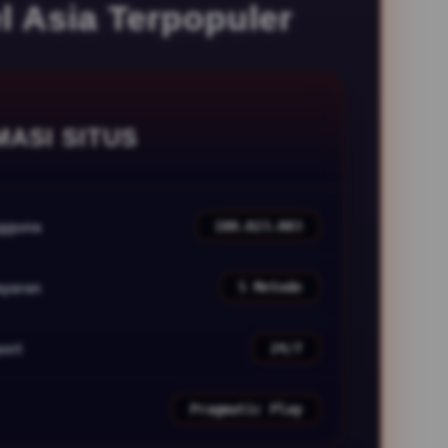
l Asia Terpopuler
MASI SITUS
ngguna
100.023.003
ayaran
5 Metode
ort
24/7
Pragmatic Play