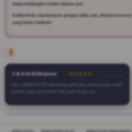
tanpa kehilangan modal sepeser pun.
Ketika Anda siap bertaruh dengan saldo asli, nikmati konvers
yang Anda mainkan!
ULASAN TERBARU KOMUNITAS 
Ardi Bellingham
★★★★★
2026-07-18
Situs JEBOLTOTO slot paling gokil dari semua yang sudah
pernah saya main betah dah main di situs ini
JEBOLTOTO
JEBOLTOTO SLOT
JEBOLTOTO PRAGMATI