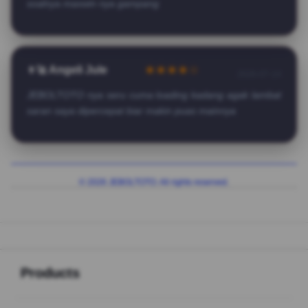
soalnya maxwin nya gampang
Angeli Jule
★★★★☆
2026-07-14
JEBOLTOTO nya seru cuma loading kadang agak lambat
saran saya dipercepat biar makin puas mainnya
© 2026 JEBOLTOTO. All rights reserved.
Buka
Footer Navigation
Products