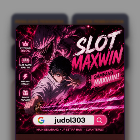
PENILAIAN PENGGUNA
SISTEM PEMBAYARAN
120.123.003
5 Metode
LAYANAN SUPPORT
SISTEM
24/7
Pragmatic Play
JEBOLTOTO
adalah bandar togel Asia terpopuler
dan link situs TOTO slot gacor terpercaya. Kami
menyediakan pasaran togel resmi terlengkap,
game slot online gampang menang, serta
transaksi aman dengan layanan online 24 jam
nonstop setiap hari!