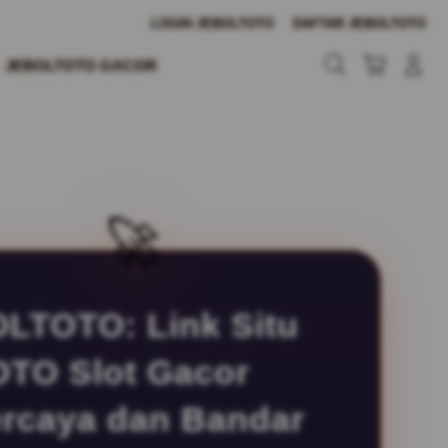
LOGIN JEBOLTOTO
DAFTAR JEBOLTOTO
Cari
Troli
Login/Sign-Up
JEBOLTOTO GACOR
Cari
LTOTO: Link Situ
OTO Slot Gacor
ercaya dan Bandar