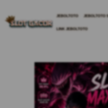
Skip
to
content
JEBOLTOTO
JEBOLTOTO 
LINK JEBOLTOTO
Buka Info Lebih Lanjut