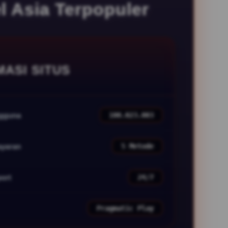
l Asia Terpopuler
MASI SITUS
ngguna
100.023.003
ayaran
5 Metode
ort
24/7
Pragmatic Play