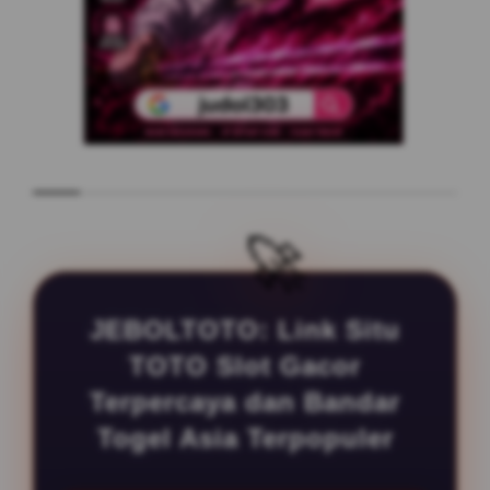
JEBOLTOTO: Link Situ
TOTO Slot Gacor
Terpercaya dan Bandar
Togel Asia Terpopuler