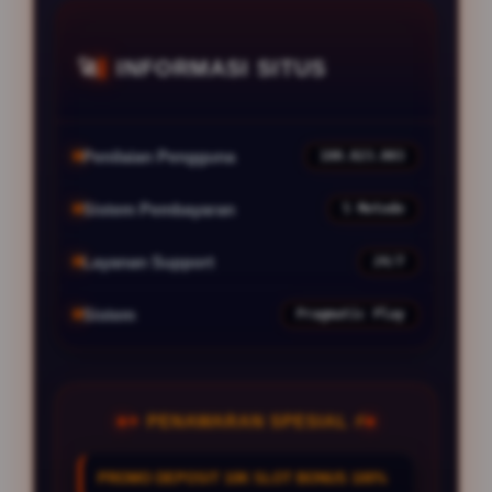
INFORMASI SITUS
Penilaian Pengguna
100.023.003
Sistem Pembayaran
5 Metode
Layanan Support
24/7
Sistem
Pragmatic Play
PENAWARAN SPESIAL
PROMO DEPOSIT 10K SLOT BONUS 100%