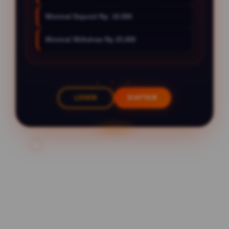
Minimal Deposit Rp. 10.000
Minimal Withdraw Rp 25.000
LOGIN
DAFTAR
Layer Popup Close
JEBOLTOTO: Link Situ
TOTO Slot Gacor Terpercaya
dan Bandar Togel Asia
Terpopuler