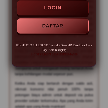
SLOT DEMO hadir sebagai solusi cerdas satu
atap untuk Anda! Kami menyediakan akses gratis
LOGIN
ke ribuan simulator mesin slot online terlengkap
untuk menguji pola, ritme, dan strategi Anda.
Tidak hanya sebagai tempat latihan, platform
DAFTAR
kami juga terintegrasi dengan gerbang taruhan
resmi yang menawarkan kemudahan transaksi
luar biasa.
JEBOTLOTO ! Link TOTO Situs Slot Gacor 4D Resmi dan Arena
Togel Asia Telengkap
Coba berbagai judul game populer dari provider
© COPYRIGHT 2026 HOKIEMAS88
internasional dengan fitur, grafik, dan tingkat
volatilitas yang persis sama dengan versi aslinya.
Sempurna untuk mengasah insting bertaruh Anda
tanpa kehilangan modal sepeser pun.
Ketika Anda siap bertaruh dengan saldo asli,
nikmati konversi nilai penuh 100% tanpa
potongan biaya admin untuk deposit via pulsa
provider seluler terkemuka. Apa yang Anda kirim
adalah apa yang Anda mainkan!