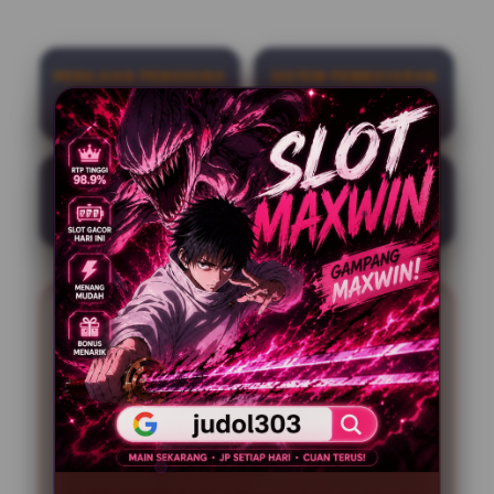
PENILAIAN PENGGUNA
SISTEM PEMBAYARAN
120.123.003
5 Metode
LAYANAN SUPPORT
SISTEM
24/7
Pragmatic Play
JEBOLTOTO
adalah bandar togel Asia terpopuler
dan link situs TOTO slot gacor terpercaya. Kami
menyediakan pasaran togel resmi terlengkap,
game slot online gampang menang, serta
transaksi aman dengan layanan online 24 jam
nonstop setiap hari!