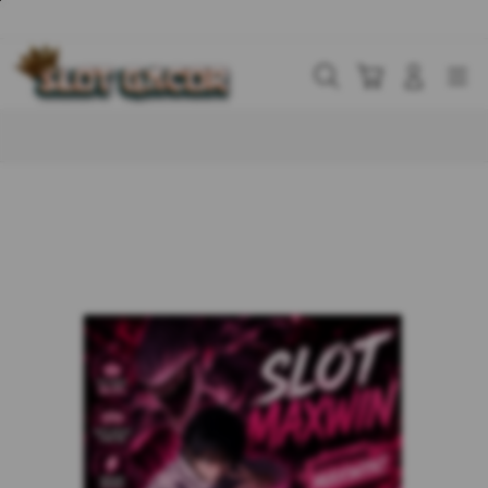
Skip
to
content
Cari
Troli
Login
Navigation
Buka Info Lebih Lanjut