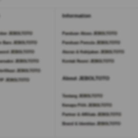
Information
mber JEBOLTOTO
Panduan Akses JEBOLTOTO
un Baru JEBOLTOTO
Panduan Pemula JEBOLTOTO
sword JEBOLTOTO
Aturan & Kebijakan JEBOLTOTO
ransaksi JEBOLTOTO
Kontak Resmi JEBOLTOTO
erifikasi JEBOLTOTO
About JEBOLTOTO
VIP JEBOLTOTO
Tentang JEBOLTOTO
Kenapa Pilih JEBOLTOTO
Partner & Affiliate JEBOLTOTO
Brand & Identitas JEBOLTOTO