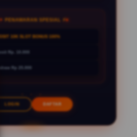
PENAWARAN SPESIAL
SIT 10K SLOT BONUS 100%
sit Rp. 10.000
hdraw Rp 25.000
LOGIN
DAFTAR