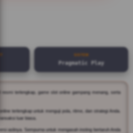
a dan Bandar Togel Asia
T
SISTEM
Pragmatic Play
l resmi terlengkap, game slot online gampang menang, serta
ine terlengkap untuk menguji pola, ritme, dan strategi Anda.
ansaksi luar biasa.
n versi aslinya. Sempurna untuk mengasah insting bertaruh Anda