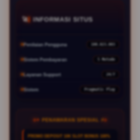
INFORMASI SITUS
Penilaian Pengguna
100.023.003
Sistem Pembayaran
5 Metode
Layanan Support
24/7
Sistem
Pragmatic Play
PENAWARAN SPESIAL
PROMO DEPOSIT 10K SLOT BONUS 100%