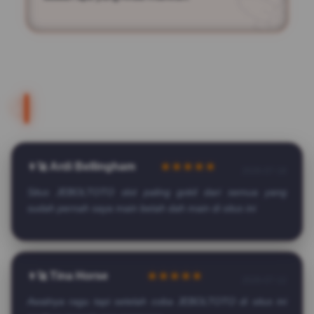
ULASAN TERBARU KOMUNITAS
JEBOLTOTO
Ardi Bellingham
★★★★★
2026-07-18
Situs JEBOLTOTO slot paling gokil dari semua yang
sudah pernah saya main betah dah main di situs ini
Tina Horse
★★★★★
2026-07-12
Awalnya ragu tapi setelah coba JEBOLTOTO di situs ini