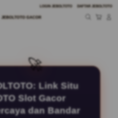
LOGIN JEBOLTOTO
DAFTAR JEBOLTOTO
Cari
Troli
Login/Sign-Up
JEBOLTOTO GACOR
Cari
LTOTO: Link Situ
OTO Slot Gacor
ercaya dan Bandar