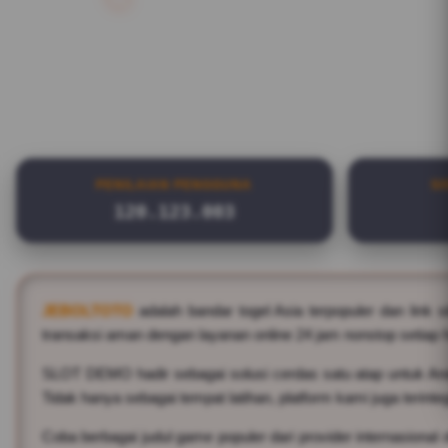
Layer Popup Close
JEBOLTOTO: Link Situ T
PENILAIAN PENGGUNA
S
120.123.003
JEBOLTOTO
adalah bandar togel Asia terpopuler dan link
transaksi aman dengan layanan online 24 jam nonstop setiap h
SLOT DEMO hadir sebagai solusi cerdas satu atap untuk Anda!
Tidak hanya sebagai tempat latihan, platform kami juga teri
Coba berbagai judul game populer dari provider internasional 