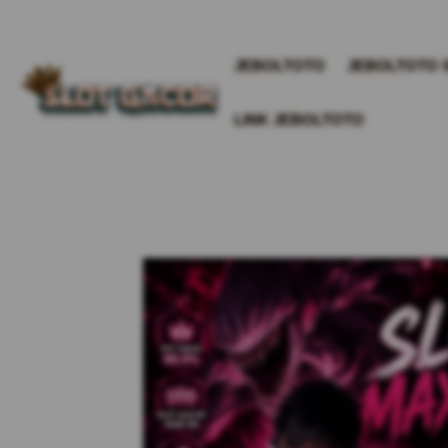
Skip
to
content
JEBOLTOTO
JEBOLTOTO 
LINK JEBOLTOTO
Buka Info Lebih Lanjut