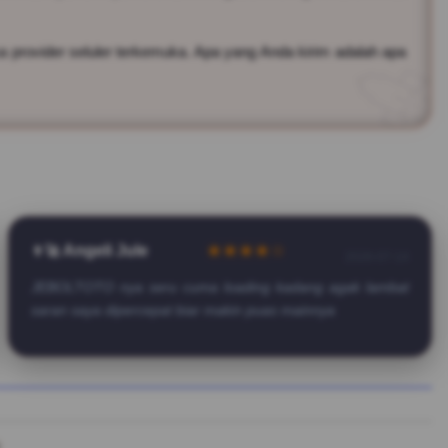
sa provider seluler terkemuka. Apa yang Anda kirim adalah apa
Angeli Jule
★★★★☆
2026-07-14
JEBOLTOTO nya seru cuma loading kadang agak lambat
saran saya dipercepat biar makin puas mainnya