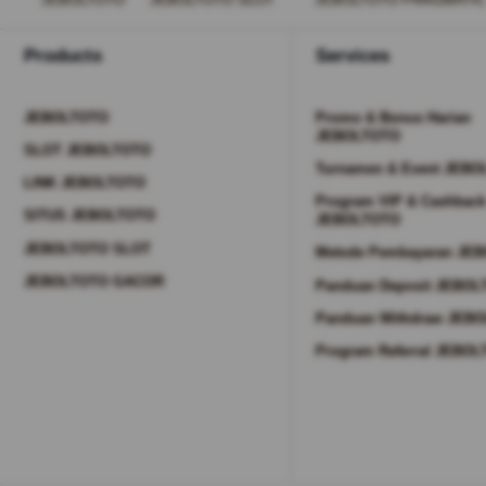
Footer Navigation
Products
Services
JEBOLTOTO
Promo & Bonus Harian
JEBOLTOTO
SLOT JEBOLTOTO
Turnamen & Event JEB
LINK JEBOLTOTO
Program VIP & Cashbac
SITUS JEBOLTOTO
JEBOLTOTO
JEBOLTOTO SLOT
Metode Pembayaran JE
JEBOLTOTO GACOR
Panduan Deposit JEBO
Panduan Withdraw JEB
Program Referral JEBO