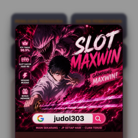
PENILAIAN PENGGUNA
SISTEM PEMBAYARAN
120.123.003
5 Metode
LAYANAN SUPPORT
SISTEM
24/7
Pragmatic Play
JEBOLTOTO
adalah bandar togel Asia terpopuler
dan link situs TOTO slot gacor terpercaya. Kami
menyediakan pasaran togel resmi terlengkap,
game slot online gampang menang, serta
transaksi aman dengan layanan online 24 jam
nonstop setiap hari!