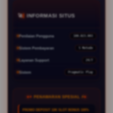
INFORMASI SITUS
Penilaian Pengguna
100.023.003
Sistem Pembayaran
5 Metode
Layanan Support
24/7
Sistem
Pragmatic Play
PENAWARAN SPESIAL
PROMO DEPOSIT 10K SLOT BONUS 100%