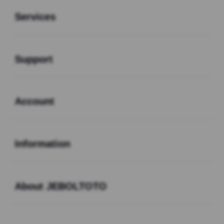
Buka
Services
Buka
Support
Buka
Account
Buka
Information
Buka
About JEBOLTOTO