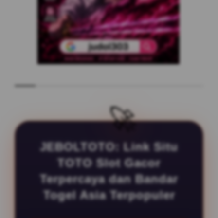
JEBOLTOTO: Link Situ
TOTO Slot Gacor
Terpercaya dan Bandar
Togel Asia Terpopuler