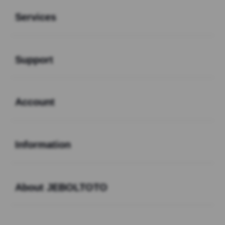
Buka
Services
Buka
Support
Buka
Account
Buka
Information
Buka
About JEBOLTOTO