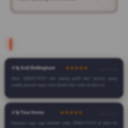
ULASAN TERBARU KOMUNITAS
JEBOLTOTO
Ardi Bellingham
★★★★★
2026-07-18
Situs JEBOLTOTO slot paling gokil dari semua yang
sudah pernah saya main betah dah main di situs ini
Tina Horse
★★★★★
2026-07-12
Awalnya ragu tapi setelah coba JEBOLTOTO di situs ini