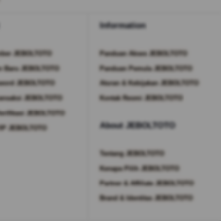
Information
mber JEBOLTOTO
Panduan Akses JEBOLTOTO
un Baru JEBOLTOTO
Panduan Pemula JEBOLTOTO
sword JEBOLTOTO
Aturan & Kebijakan JEBOLTOTO
ransaksi JEBOLTOTO
Kontak Resmi JEBOLTOTO
erifikasi JEBOLTOTO
About JEBOLTOTO
VIP JEBOLTOTO
Tentang JEBOLTOTO
Kenapa Pilih JEBOLTOTO
Partner & Affiliate JEBOLTOTO
Brand & Identitas JEBOLTOTO