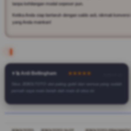
tanpa kehilangan modal sepeser pun.
Ketika Anda siap bertaruh dengan saldo asli, nikmati konvers
yang Anda mainkan!
ULASAN TERBARU KOMUNITAS 
Ardi Bellingham
★★★★★
2026-07-18
Situs JEBOLTOTO slot paling gokil dari semua yang sudah
pernah saya main betah dah main di situs ini
JEBOLTOTO
JEBOLTOTO SLOT
JEBOLTOTO PRAGMATI