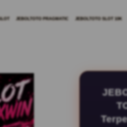
SLOT
JEBOLTOTO PRAGMATIC
JEBOLTOTO SLOT 10K
JEBO
T
Terp