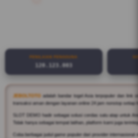
Layer Popup Close
JEBOLTOTO: Link Situ T
PENILAIAN PENGGUNA
S
120.123.003
JEBOLTOTO
adalah bandar togel Asia terpopuler dan link
transaksi aman dengan layanan online 24 jam nonstop setiap h
SLOT DEMO hadir sebagai solusi cerdas satu atap untuk Anda!
Tidak hanya sebagai tempat latihan, platform kami juga teri
Coba berbagai judul game populer dari provider internasional 