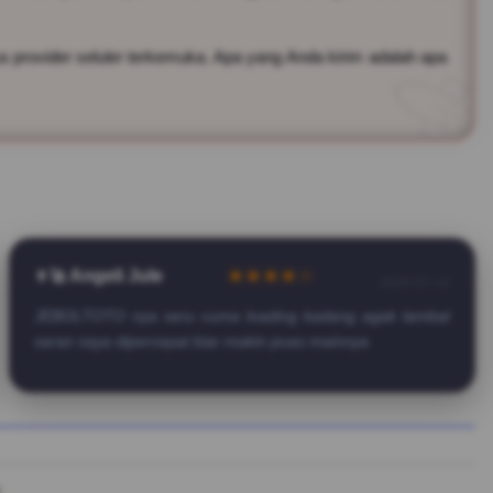
sa provider seluler terkemuka. Apa yang Anda kirim adalah apa
Angeli Jule
★★★★☆
2026-07-14
JEBOLTOTO nya seru cuma loading kadang agak lambat
saran saya dipercepat biar makin puas mainnya