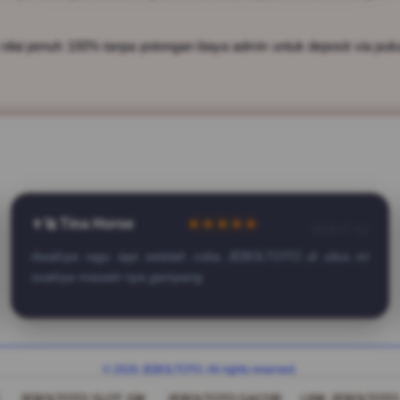
i nilai penuh 100% tanpa potongan biaya admin untuk deposit via pul
JEBOLTOTO
Tina Horse
★★★★★
2026-07-12
Awalnya ragu tapi setelah coba JEBOLTOTO di situs ini
soalnya maxwin nya gampang
© 2026 JEBOLTOTO. All rights reserved.
C
JEBOLTOTO SLOT 10K
JEBOLTOTO GACOR
LINK JEBOLTOTO