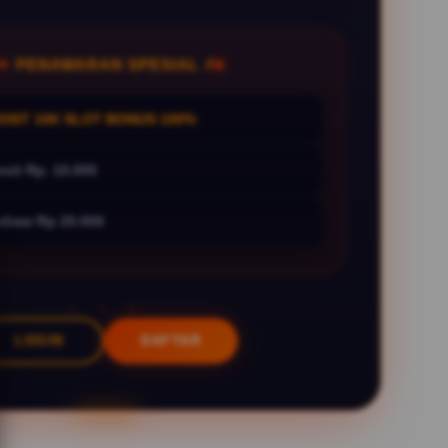
PENAWARAN SPESIAL
SIT 10K SLOT BONUS 100%
sit Rp. 10.000
hdraw Rp 25.000
LOGIN
DAFTAR