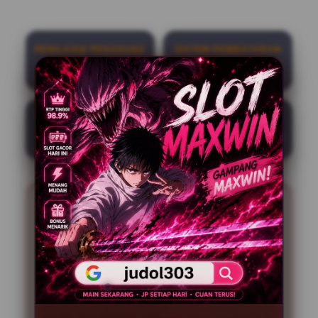
PENILAIAN PENGGUNA
SISTEM PEMBAYARAN
120.123.003
5 Metode
LAYANAN SUPPORT
SISTEM
24/7
Pragmatic Play
JEBOLTOTO
adalah bandar togel Asia terpopuler
dan link situs TOTO slot gacor terpercaya. Kami
menyediakan pasaran togel resmi terlengkap,
game slot online gampang menang, serta
transaksi aman dengan layanan online 24 jam
nonstop setiap hari!