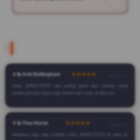
ULASAN TERBARU KOMUNITAS
JEBOLTOTO
Ardi Bellingham
★★★★★
2026-07-18
Situs JEBOLTOTO slot paling gokil dari semua yang
sudah pernah saya main betah dah main di situs ini
Tina Horse
★★★★★
2026-07-12
Awalnya ragu tapi setelah coba JEBOLTOTO di situs ini