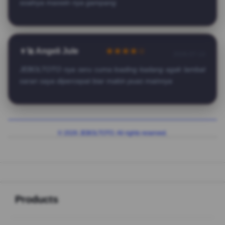
soalnya maxwin nya gampang
Angeli Jule
★★★★☆
2026-07-14
JEBOLTOTO nya seru cuma loading kadang agak lambat
saran saya dipercepat biar makin puas mainnya
© 2026 JEBOLTOTO. All rights reserved.
Buka
Footer Navigation
Products