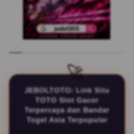
JEBOLTOTO: Link Situ
TOTO Slot Gacor
Terpercaya dan Bandar
Togel Asia Terpopuler