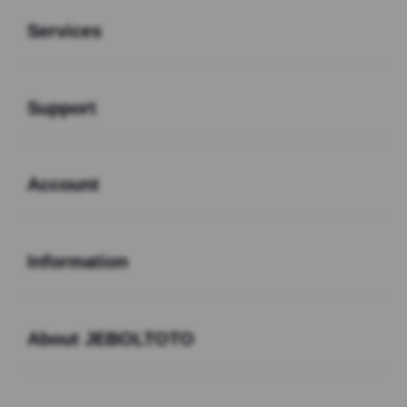
Buka
Services
Buka
Support
Buka
Account
Buka
Information
Buka
About JEBOLTOTO