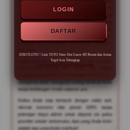
SLOT DEMO hadir sebagai solusi cerdas satu
atap untuk Anda! Kami menyediakan akses gratis
LOGIN
ke ribuan simulator mesin slot online terlengkap
untuk menguji pola, ritme, dan strategi Anda.
Tidak hanya sebagai tempat latihan, platform
DAFTAR
kami juga terintegrasi dengan gerbang taruhan
resmi yang menawarkan kemudahan transaksi
luar biasa.
JEBOTLOTO ! Link TOTO Situs Slot Gacor 4D Resmi dan Arena
Togel Asia Telengkap
Coba berbagai judul game populer dari provider
© COPYRIGHT 2026 HOKIEMAS88
internasional dengan fitur, grafik, dan tingkat
volatilitas yang persis sama dengan versi aslinya.
Sempurna untuk mengasah insting bertaruh Anda
tanpa kehilangan modal sepeser pun.
Ketika Anda siap bertaruh dengan saldo asli,
nikmati konversi nilai penuh 100% tanpa
potongan biaya admin untuk deposit via pulsa
provider seluler terkemuka. Apa yang Anda kirim
adalah apa yang Anda mainkan!