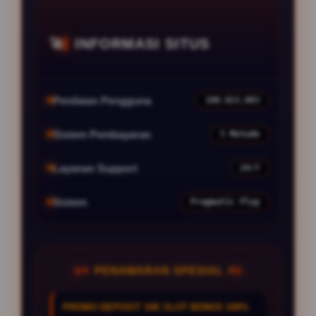
INFORMASI SITUS
Penilaian Pengguna
100.023.003
Sistem Pembayaran
5 Metode
Layanan Support
24/7
Sistem
Pragmatic Play
PENAWARAN SPESIAL
PROMO DEPOSIT 10K SLOT BONUS 100%