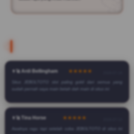
ULASAN TERBARU KOMUNITAS
JEBOLTOTO
Ardi Bellingham
★★★★★
2026-07-18
Situs JEBOLTOTO slot paling gokil dari semua yang
sudah pernah saya main betah dah main di situs ini
Tina Horse
★★★★★
2026-07-12
Awalnya ragu tapi setelah coba JEBOLTOTO di situs ini