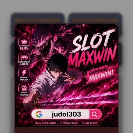
PENILAIAN PENGGUNA
SISTEM PEMBAYARAN
120.123.003
5 Metode
LAYANAN SUPPORT
SISTEM
24/7
Pragmatic Play
JEBOLTOTO
adalah bandar togel Asia terpopuler
dan link situs TOTO slot gacor terpercaya. Kami
menyediakan pasaran togel resmi terlengkap,
game slot online gampang menang, serta
transaksi aman dengan layanan online 24 jam
nonstop setiap hari!