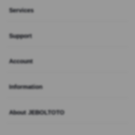
Buka
Services
Buka
Support
Buka
Account
Buka
Information
Buka
About JEBOLTOTO