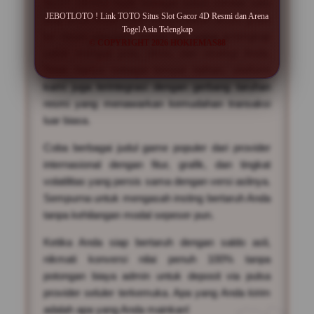
SLOT DEMO hadir sebagai solusi cerdas satu
JEBOTLOTO ! Link TOTO Situs Slot Gacor 4D Resmi dan Arena
atap untuk Anda! Kami menyediakan akses gratis
Togel Asia Telengkap
ke ribuan simulator mesin slot online terlengkap
© COPYRIGHT 2026 HOKIEMAS88
untuk menguji pola, ritme, dan strategi Anda.
Tidak hanya sebagai tempat latihan, platform
kami juga terintegrasi dengan gerbang taruhan
resmi yang menawarkan kemudahan transaksi
luar biasa.
Coba berbagai judul game populer dari provider
internasional dengan fitur, grafik, dan tingkat
volatilitas yang persis sama dengan versi aslinya.
Sempurna untuk mengasah insting bertaruh Anda
tanpa kehilangan modal sepeser pun.
Ketika Anda siap bertaruh dengan saldo asli,
nikmati konversi nilai penuh 100% tanpa
potongan biaya admin untuk deposit via pulsa
provider seluler terkemuka. Apa yang Anda kirim
adalah apa yang Anda mainkan!