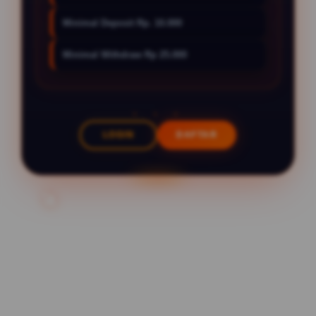
Minimal Deposit Rp. 10.000
Minimal Withdraw Rp 25.000
LOGIN
DAFTAR
Layer Popup Close
JEBOLTOTO: Link Situ
TOTO Slot Gacor Terpercaya
dan Bandar Togel Asia
Terpopuler