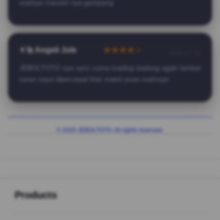
soalnya maxwin nya gampang
Angeli Jule
★★★★☆
2026-07-14
JEBOLTOTO nya seru cuma loading kadang agak lambat
saran saya dipercepat biar makin puas mainnya
© 2026 JEBOLTOTO. All rights reserved.
Buka
Footer Navigation
Products