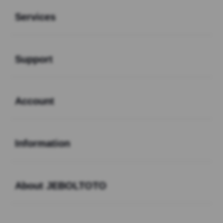
Buka
Services
Buka
Support
Buka
Account
Buka
Information
Buka
About JEBOLTOTO