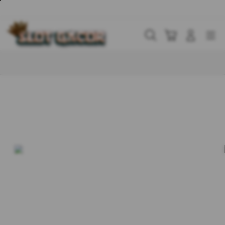
Skip
to
content
Cari
Troli
Login
Navigation
Buka Info Lebih Lanjut