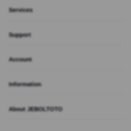
Buka
Services
Buka
Support
Buka
Account
Buka
Information
Buka
About JEBOLTOTO