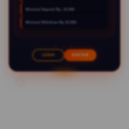
Minimal Deposit Rp. 10.000
Minimal Withdraw Rp 25.000
LOGIN
DAFTAR
Layer Popup Close
JEBOLTOTO: Link Situ
TOTO Slot Gacor Terpercaya
dan Bandar Togel Asia
Terpopuler