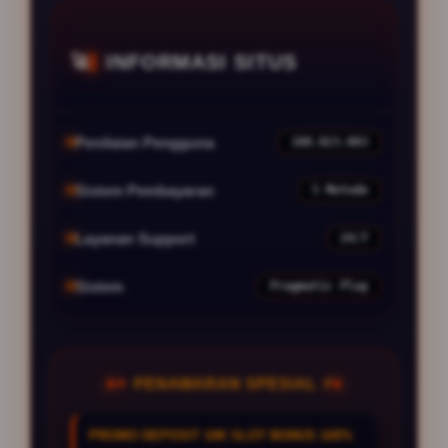
INFORMASI SITUS
Penilaian Pengguna
100.023.003
Sistem Pembayaran
5 Metode
Layanan Support
24/7
Sistem
Pragmatic Play
PENAWARAN SPESIAL
PROMO DEPOSIT 10K SLOT BONUS 100%