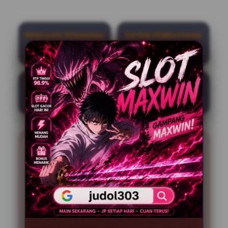
PENILAIAN PENGGUNA
SISTEM PEMBAYARAN
120.123.003
5 Metode
LAYANAN SUPPORT
SISTEM
24/7
Pragmatic Play
JEBOLTOTO
adalah bandar togel Asia terpopuler
dan link situs TOTO slot gacor terpercaya. Kami
menyediakan pasaran togel resmi terlengkap,
game slot online gampang menang, serta
transaksi aman dengan layanan online 24 jam
nonstop setiap hari!