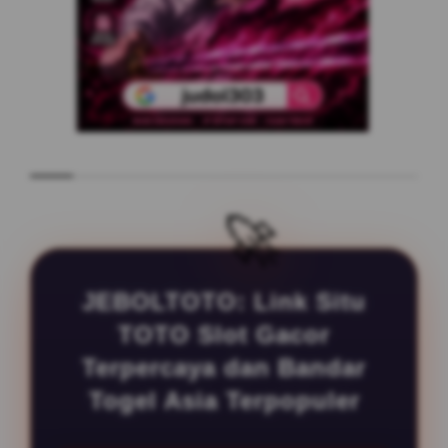
JEBOLTOTO: Link Situ
TOTO Slot Gacor
Terpercaya dan Bandar
Togel Asia Terpopuler