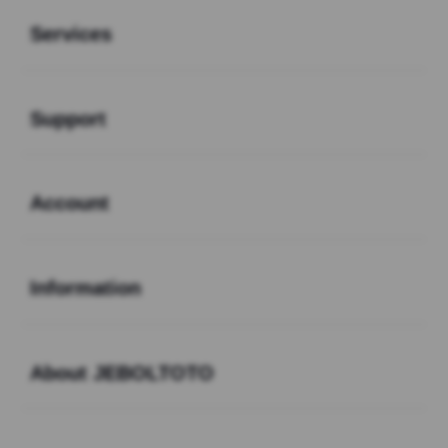
Buka
Services
Buka
Support
Buka
Account
Buka
Information
Buka
About JEBOLTOTO