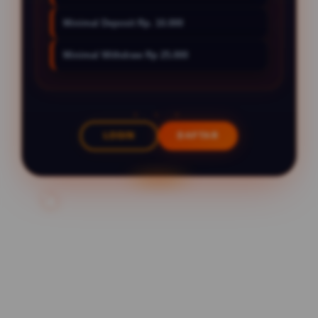
Minimal Deposit Rp. 10.000
Minimal Withdraw Rp 25.000
LOGIN
DAFTAR
Layer Popup Close
JEBOLTOTO: Link Situ
TOTO Slot Gacor Terpercaya
dan Bandar Togel Asia
Terpopuler