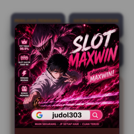
PENILAIAN PENGGUNA
SISTEM PEMBAYARAN
120.123.003
5 Metode
LAYANAN SUPPORT
SISTEM
24/7
Pragmatic Play
JEBOLTOTO
adalah bandar togel Asia terpopuler
dan link situs TOTO slot gacor terpercaya. Kami
menyediakan pasaran togel resmi terlengkap,
game slot online gampang menang, serta
transaksi aman dengan layanan online 24 jam
nonstop setiap hari!