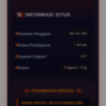
INFORMASI SITUS
Penilaian Pengguna
100.023.003
Sistem Pembayaran
5 Metode
Layanan Support
24/7
Sistem
Pragmatic Play
PENAWARAN SPESIAL
PROMO DEPOSIT 10K SLOT BONUS 100%