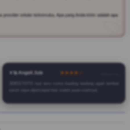
sa provider seluler terkemuka. Apa yang Anda kirim adalah apa
Angeli Jule
★★★★☆
2026-07-14
JEBOLTOTO nya seru cuma loading kadang agak lambat
saran saya dipercepat biar makin puas mainnya