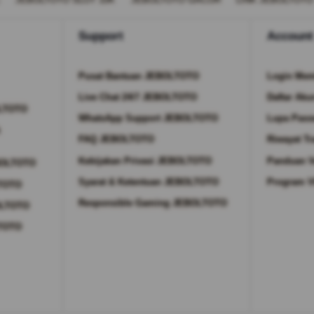
Support
Account
Pusat Bantuan JEBOLTOTO
Login Me
Live Chat 24/7 JEBOLTOTO
Daftar Ak
OLTOTO
WhatsApp Support JEBOLTOTO
Lupa Pas
k
FAQ JEBOLTOTO
Riwayat T
Kebijakan Privasi JEBOLTOTO
Panduan V
BOLTOTO
Syarat & Ketentuan JEBOLTOTO
Program 
LTOTO
Responsible Gaming JEBOLTOTO
OLTOTO
LTOTO