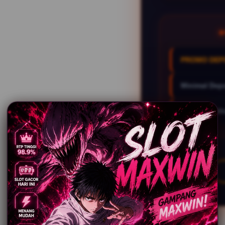
PROMO DEPO
Minimal Depo
Minimal Wit