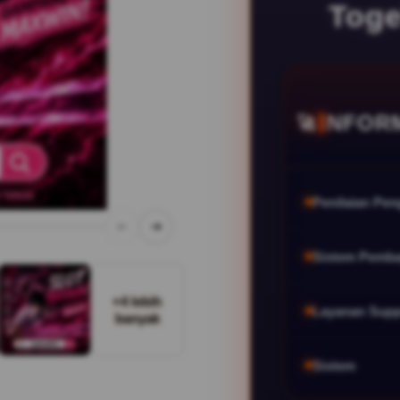
Toge
INFOR
Penilaian Pe
Sebelumnya
Berikutnya
Sistem Pemb
+4 lebih
Layanan Supp
banyak
Sistem