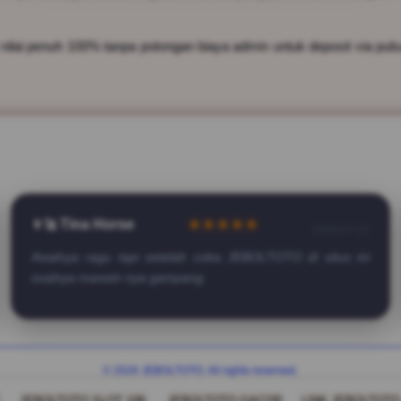
i nilai penuh 100% tanpa potongan biaya admin untuk deposit via pul
JEBOLTOTO
Tina Horse
★★★★★
2026-07-12
Awalnya ragu tapi setelah coba JEBOLTOTO di situs ini
soalnya maxwin nya gampang
© 2026 JEBOLTOTO. All rights reserved.
C
JEBOLTOTO SLOT 10K
JEBOLTOTO GACOR
LINK JEBOLTOTO