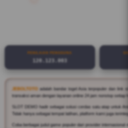
Layer Popup Close
JEBOLTOTO: Link Situ T
PENILAIAN PENGGUNA
S
120.123.003
JEBOLTOTO
adalah bandar togel Asia terpopuler dan link
transaksi aman dengan layanan online 24 jam nonstop setiap h
SLOT DEMO hadir sebagai solusi cerdas satu atap untuk Anda!
Tidak hanya sebagai tempat latihan, platform kami juga teri
Coba berbagai judul game populer dari provider internasional 