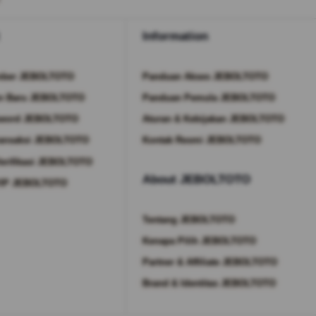
Information
mber JEBOLTOTO
Panduan Akses JEBOLTOTO
un Baru JEBOLTOTO
Panduan Pemula JEBOLTOTO
sword JEBOLTOTO
Aturan & Kebijakan JEBOLTOTO
ransaksi JEBOLTOTO
Kontak Resmi JEBOLTOTO
erifikasi JEBOLTOTO
About JEBOLTOTO
VIP JEBOLTOTO
Tentang JEBOLTOTO
Kenapa Pilih JEBOLTOTO
Partner & Affiliate JEBOLTOTO
Brand & Identitas JEBOLTOTO