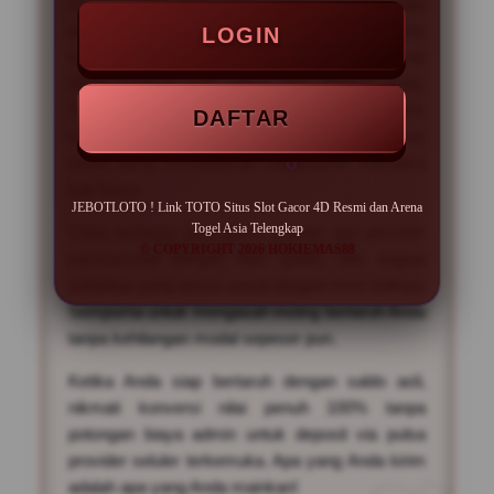
SLOT DEMO hadir sebagai solusi cerdas satu
atap untuk Anda! Kami menyediakan akses gratis
LOGIN
ke ribuan simulator mesin slot online terlengkap
untuk menguji pola, ritme, dan strategi Anda.
Tidak hanya sebagai tempat latihan, platform
DAFTAR
kami juga terintegrasi dengan gerbang taruhan
resmi yang menawarkan kemudahan transaksi
luar biasa.
JEBOTLOTO ! Link TOTO Situs Slot Gacor 4D Resmi dan Arena
Togel Asia Telengkap
Coba berbagai judul game populer dari provider
© COPYRIGHT 2026 HOKIEMAS88
internasional dengan fitur, grafik, dan tingkat
volatilitas yang persis sama dengan versi aslinya.
Sempurna untuk mengasah insting bertaruh Anda
tanpa kehilangan modal sepeser pun.
Ketika Anda siap bertaruh dengan saldo asli,
nikmati konversi nilai penuh 100% tanpa
potongan biaya admin untuk deposit via pulsa
provider seluler terkemuka. Apa yang Anda kirim
adalah apa yang Anda mainkan!