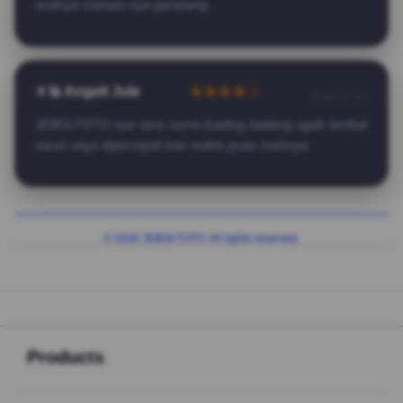
soalnya maxwin nya gampang
Angeli Jule
★★★★☆
2026-07-14
JEBOLTOTO nya seru cuma loading kadang agak lambat
saran saya dipercepat biar makin puas mainnya
© 2026 JEBOLTOTO. All rights reserved.
Buka
Footer Navigation
Products