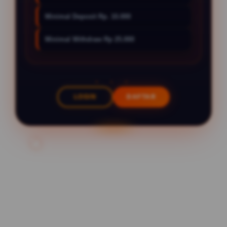
Minimal Deposit Rp. 10.000
Minimal Withdraw Rp 25.000
LOGIN
DAFTAR
Layer Popup Close
JEBOLTOTO: Link Situ
TOTO Slot Gacor Terpercaya
dan Bandar Togel Asia
Terpopuler