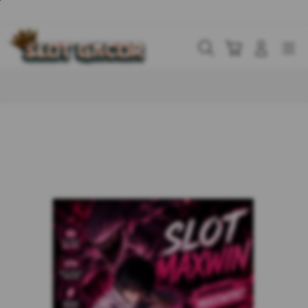
Skip
to
content
Cari
Troli
Login
Navigation
Buka Info Lebih Lanjut