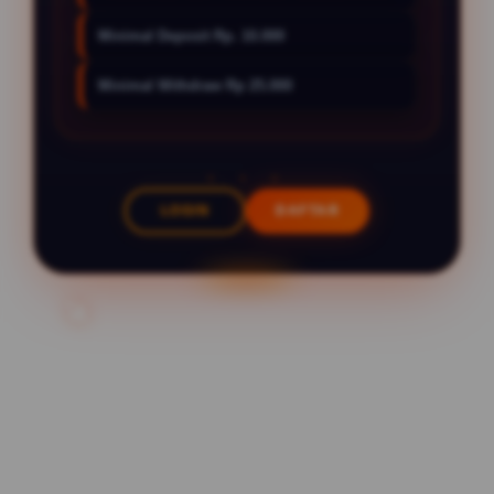
Minimal Deposit Rp. 10.000
Minimal Withdraw Rp 25.000
LOGIN
DAFTAR
Layer Popup Close
JEBOLTOTO: Link Situ
TOTO Slot Gacor Terpercaya
dan Bandar Togel Asia
Terpopuler