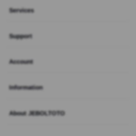
Buka
Services
Buka
Support
Buka
Account
Buka
Information
Buka
About JEBOLTOTO