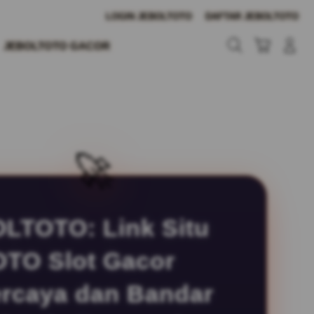
LOGIN JEBOLTOTO
DAFTAR JEBOLTOTO
Cari
Troli
Login/Sign-Up
JEBOLTOTO GACOR
Cari
LTOTO: Link Situ
OTO Slot Gacor
ercaya dan Bandar