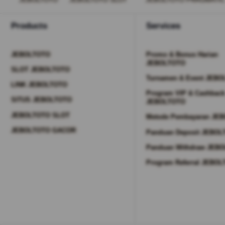
Footer Navigation
Products
Services
JEBOLTOTO
Promo & Bonus Harian
JEBOLTOTO
SLOT JEBOLTOTO
Turnamen & Event JEB
LINK JEBOLTOTO
Program VIP & Cashbac
SITUS JEBOLTOTO
JEBOLTOTO
JEBOLTOTO SLOT
Metode Pembayaran JE
JEBOLTOTO GACOR
Panduan Deposit JEBO
Panduan Withdraw JEB
Program Referral JEBO