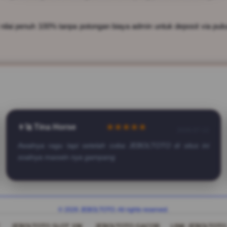
i nilai penuh 100% tanpa potongan biaya admin untuk deposit via pul
JEBOLTOTO
Tina Horse
★★★★★
2026-07-12
Awalnya ragu tapi setelah coba JEBOLTOTO di situs ini
soalnya maxwin nya gampang
© 2026 JEBOLTOTO. All rights reserved.
C
JEBOLTOTO SLOT 10K
JEBOLTOTO GACOR
LINK JEBOLTOTO