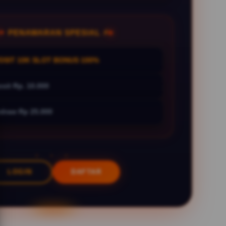
PENAWARAN SPESIAL
SIT 10K SLOT BONUS 100%
sit Rp. 10.000
hdraw Rp 25.000
LOGIN
DAFTAR