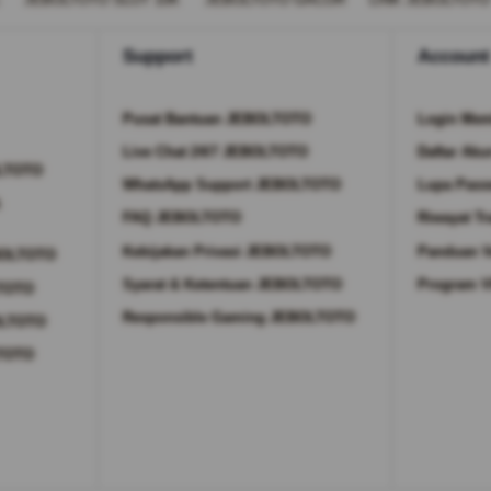
Support
Account
Pusat Bantuan JEBOLTOTO
Login Me
Live Chat 24/7 JEBOLTOTO
Daftar Ak
OLTOTO
WhatsApp Support JEBOLTOTO
Lupa Pas
k
FAQ JEBOLTOTO
Riwayat T
Kebijakan Privasi JEBOLTOTO
Panduan V
BOLTOTO
Syarat & Ketentuan JEBOLTOTO
Program 
LTOTO
Responsible Gaming JEBOLTOTO
OLTOTO
LTOTO