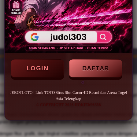
OTO Slot Gacor Terpercay
Terpopuler
ISTEM PEMBAYARAN
LAYANAN SUPPOR
5 Metode
24/7
LOGIN
DAFTAR
JEBOTLOTO ! Link TOTO Situs Slot Gacor 4D Resmi dan Arena Togel
 situs TOTO slot gacor terpercaya. Kami menyediakan pasaran toge
Asia Telengkap
ari!
© COPYRIGHT 2026 HOKIEMAS88
 Kami menyediakan akses gratis ke ribuan simulator mesin slot onl
ntegrasi dengan gerbang taruhan resmi yang menawarkan kemudahan tr
dengan fitur, grafik, dan tingkat volatilitas yang persis sama denga