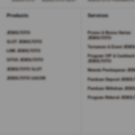
Footer Navigation
Products
Services
JEBOLTOTO
Promo & Bonus Harian
JEBOLTOTO
SLOT JEBOLTOTO
Turnamen & Event JEB
LINK JEBOLTOTO
Program VIP & Cashbac
SITUS JEBOLTOTO
JEBOLTOTO
JEBOLTOTO SLOT
Metode Pembayaran JE
JEBOLTOTO GACOR
Panduan Deposit JEBO
Panduan Withdraw JEB
Program Referral JEBO