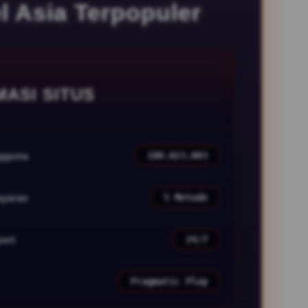
l Asia Terpopuler
MASI SITUS
ngguna
100.023.003
ayaran
5 Metode
ort
24/7
Pragmatic Play