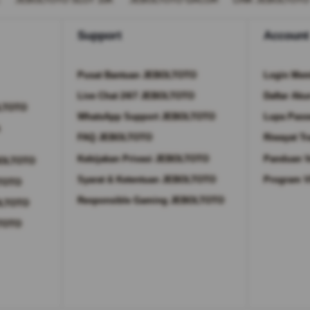
Support
Account
Pusat Bantuan JEBOLTOTO
Login Me
Live Chat 24/7 JEBOLTOTO
Daftar Ak
OLTOTO
WhatsApp Support JEBOLTOTO
Lupa Pas
k
FAQ JEBOLTOTO
Riwayat T
Kebijakan Privasi JEBOLTOTO
Panduan V
BOLTOTO
Syarat & Ketentuan JEBOLTOTO
Program 
LTOTO
Responsible Gaming JEBOLTOTO
OLTOTO
LTOTO