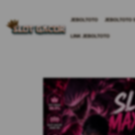
Skip
to
content
JEBOLTOTO
JEBOLTOTO 
LINK JEBOLTOTO
Buka Info Lebih Lanjut