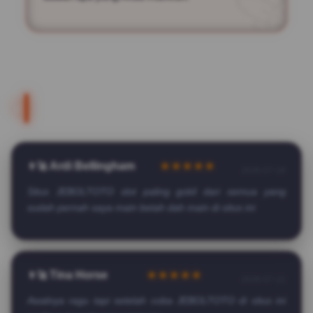
ULASAN TERBARU KOMUNITAS
JEBOLTOTO
Ardi Bellingham
★★★★★
2026-07-18
Situs JEBOLTOTO slot paling gokil dari semua yang
sudah pernah saya main betah dah main di situs ini
Tina Horse
★★★★★
2026-07-12
Awalnya ragu tapi setelah coba JEBOLTOTO di situs ini