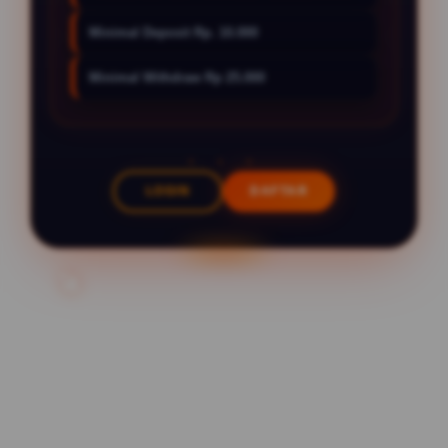
Minimal Deposit Rp. 10.000
Minimal Withdraw Rp 25.000
LOGIN
DAFTAR
Layer Popup Close
JEBOLTOTO: Link Situ
TOTO Slot Gacor Terpercaya
dan Bandar Togel Asia
Terpopuler