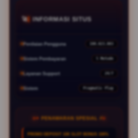
INFORMASI SITUS
Penilaian Pengguna
100.023.003
Sistem Pembayaran
5 Metode
Layanan Support
24/7
Sistem
Pragmatic Play
PENAWARAN SPESIAL
PROMO DEPOSIT 10K SLOT BONUS 100%