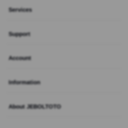
Buka
Services
Buka
Support
Buka
Account
Buka
Information
Buka
About JEBOLTOTO