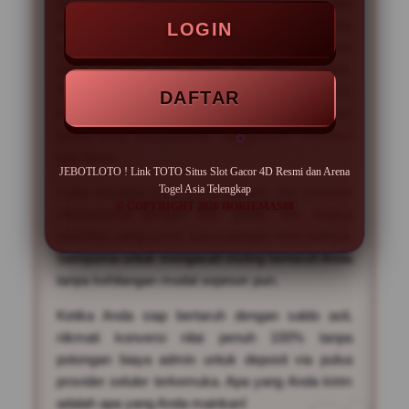
SLOT DEMO hadir sebagai solusi cerdas satu
atap untuk Anda! Kami menyediakan akses gratis
LOGIN
ke ribuan simulator mesin slot online terlengkap
untuk menguji pola, ritme, dan strategi Anda.
Tidak hanya sebagai tempat latihan, platform
DAFTAR
kami juga terintegrasi dengan gerbang taruhan
resmi yang menawarkan kemudahan transaksi
luar biasa.
JEBOTLOTO ! Link TOTO Situs Slot Gacor 4D Resmi dan Arena
Togel Asia Telengkap
Coba berbagai judul game populer dari provider
© COPYRIGHT 2026 HOKIEMAS88
internasional dengan fitur, grafik, dan tingkat
volatilitas yang persis sama dengan versi aslinya.
Sempurna untuk mengasah insting bertaruh Anda
tanpa kehilangan modal sepeser pun.
Ketika Anda siap bertaruh dengan saldo asli,
nikmati konversi nilai penuh 100% tanpa
potongan biaya admin untuk deposit via pulsa
provider seluler terkemuka. Apa yang Anda kirim
adalah apa yang Anda mainkan!