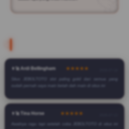
ULASAN TERBARU KOMUNITAS
JEBOLTOTO
Ardi Bellingham
★★★★★
2026-07-18
Situs JEBOLTOTO slot paling gokil dari semua yang
sudah pernah saya main betah dah main di situs ini
Tina Horse
★★★★★
2026-07-12
Awalnya ragu tapi setelah coba JEBOLTOTO di situs ini