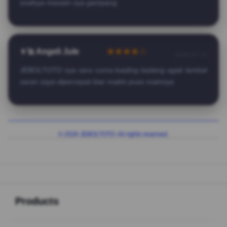
soalnya maxwin nya gampang
Angeli Jule
★★★★☆
2026-07-14
JEBOLTOTO nya seru cuma loading kadang agak lambat
saran saya dipercepat biar makin puas mainnya
© 2026 JEBOLTOTO. All rights reserved.
Buka
Footer Navigation
Products