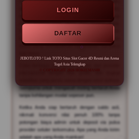
SLOT DEMO hadir sebagai solusi cerdas satu
atap untuk Anda! Kami menyediakan akses gratis
LOGIN
ke ribuan simulator mesin slot online terlengkap
untuk menguji pola, ritme, dan strategi Anda.
Tidak hanya sebagai tempat latihan, platform
DAFTAR
kami juga terintegrasi dengan gerbang taruhan
resmi yang menawarkan kemudahan transaksi
luar biasa.
JEBOTLOTO ! Link TOTO Situs Slot Gacor 4D Resmi dan Arena
Togel Asia Telengkap
Coba berbagai judul game populer dari provider
© COPYRIGHT 2026 HOKIEMAS88
internasional dengan fitur, grafik, dan tingkat
volatilitas yang persis sama dengan versi aslinya.
Sempurna untuk mengasah insting bertaruh Anda
tanpa kehilangan modal sepeser pun.
Ketika Anda siap bertaruh dengan saldo asli,
nikmati konversi nilai penuh 100% tanpa
potongan biaya admin untuk deposit via pulsa
provider seluler terkemuka. Apa yang Anda kirim
adalah apa yang Anda mainkan!