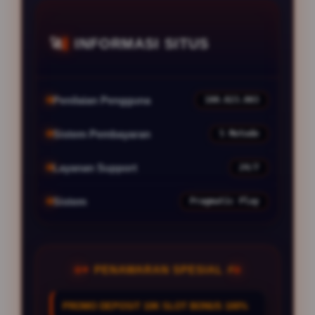
INFORMASI SITUS
Penilaian Pengguna
100.023.003
Sistem Pembayaran
5 Metode
Layanan Support
24/7
Sistem
Pragmatic Play
PENAWARAN SPESIAL
PROMO DEPOSIT 10K SLOT BONUS 100%