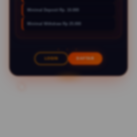
Minimal Deposit Rp. 10.000
Minimal Withdraw Rp 25.000
LOGIN
DAFTAR
Layer Popup Close
JEBOLTOTO: Link Situ
TOTO Slot Gacor Terpercaya
dan Bandar Togel Asia
Terpopuler