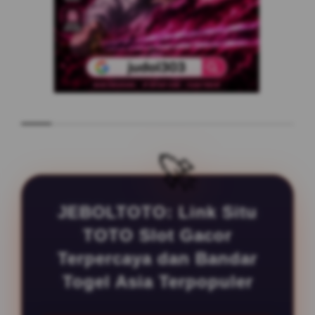
JEBOLTOTO: Link Situ
TOTO Slot Gacor
Terpercaya dan Bandar
Togel Asia Terpopuler