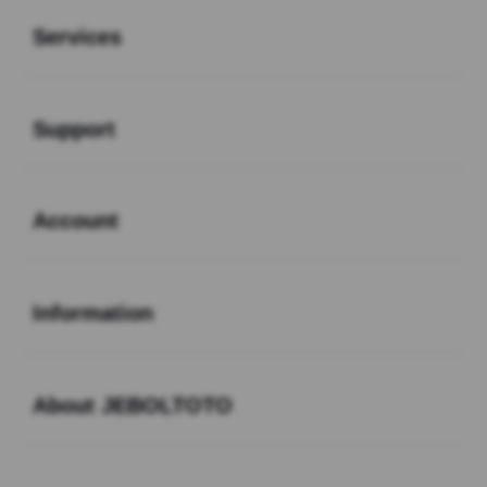
Buka
Services
Buka
Support
Buka
Account
Buka
Information
Buka
About JEBOLTOTO