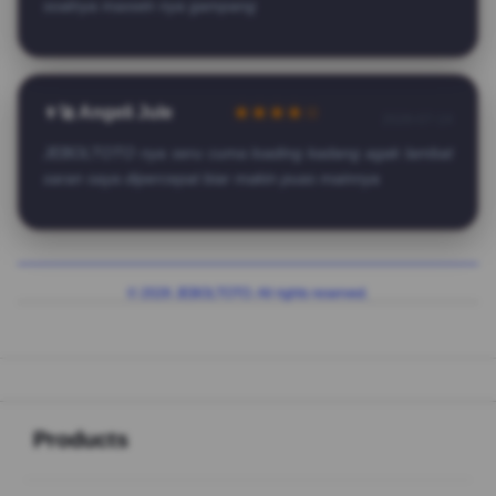
soalnya maxwin nya gampang
Angeli Jule
★★★★☆
2026-07-14
JEBOLTOTO nya seru cuma loading kadang agak lambat
saran saya dipercepat biar makin puas mainnya
© 2026 JEBOLTOTO. All rights reserved.
Buka
Footer Navigation
Products