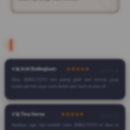
ULASAN TERBARU KOMUNITAS
JEBOLTOTO
Ardi Bellingham
★★★★★
2026-07-18
Situs JEBOLTOTO slot paling gokil dari semua yang
sudah pernah saya main betah dah main di situs ini
Tina Horse
★★★★★
2026-07-12
Awalnya ragu tapi setelah coba JEBOLTOTO di situs ini