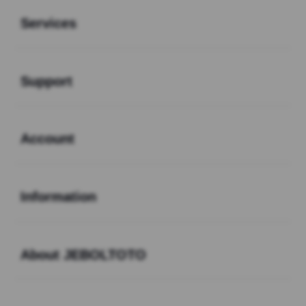
Buka
Services
Buka
Support
Buka
Account
Buka
Information
Buka
About JEBOLTOTO