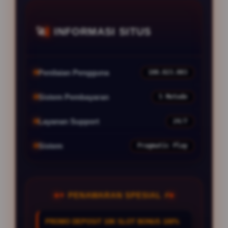
INFORMASI SITUS
Penilaian Pengguna
100.023.003
Sistem Pembayaran
5 Metode
Layanan Support
24/7
Sistem
Pragmatic Play
PENAWARAN SPESIAL
PROMO DEPOSIT 10K SLOT BONUS 100%