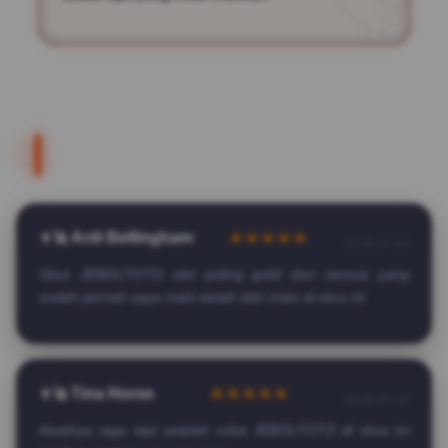
ULASAN TERBARU KOMUNITAS
JEBOLTOTO
Ardi Bellingham
★★★★★
2026-07-18
Situs JEBOLTOTO slot paling gokil dari semua yang
sudah pernah saya main betah dah main di situs ini
Tina Horse
★★★★★
2026-07-12
Awalnya ragu tapi setelah coba JEBOLTOTO di situs ini