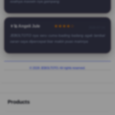
soalnya maxwin nya gampang
Angeli Jule
★★★★☆
2026-07-14
JEBOLTOTO nya seru cuma loading kadang agak lambat
saran saya dipercepat biar makin puas mainnya
© 2026 JEBOLTOTO. All rights reserved.
Buka
Footer Navigation
Products