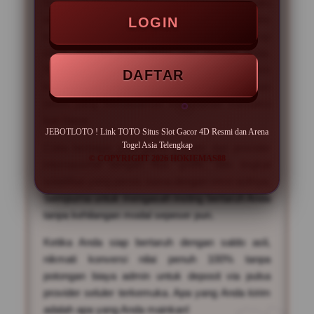
SLOT DEMO hadir sebagai solusi cerdas satu
atap untuk Anda! Kami menyediakan akses gratis
LOGIN
ke ribuan simulator mesin slot online terlengkap
untuk menguji pola, ritme, dan strategi Anda.
Tidak hanya sebagai tempat latihan, platform
DAFTAR
kami juga terintegrasi dengan gerbang taruhan
resmi yang menawarkan kemudahan transaksi
luar biasa.
JEBOTLOTO ! Link TOTO Situs Slot Gacor 4D Resmi dan Arena
Togel Asia Telengkap
Coba berbagai judul game populer dari provider
© COPYRIGHT 2026 HOKIEMAS88
internasional dengan fitur, grafik, dan tingkat
volatilitas yang persis sama dengan versi aslinya.
Sempurna untuk mengasah insting bertaruh Anda
tanpa kehilangan modal sepeser pun.
Ketika Anda siap bertaruh dengan saldo asli,
nikmati konversi nilai penuh 100% tanpa
potongan biaya admin untuk deposit via pulsa
provider seluler terkemuka. Apa yang Anda kirim
adalah apa yang Anda mainkan!