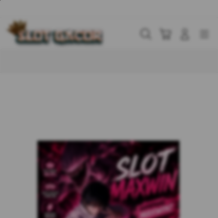
Skip
to
content
Cari
Troli
Login
Navigation
Buka Info Lebih Lanjut