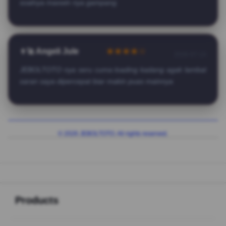
soalnya maxwin nya gampang
Angeli Jule
★★★★☆
2026-07-14
JEBOLTOTO nya seru cuma loading kadang agak lambat
saran saya dipercepat biar makin puas mainnya
© 2026 JEBOLTOTO. All rights reserved.
Buka
Footer Navigation
Products