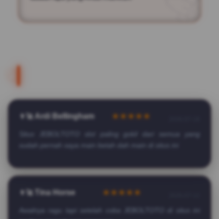
ULASAN TERBARU KOMUNITAS
JEBOLTOTO
Ardi Bellingham
★★★★★
2026-07-18
Situs JEBOLTOTO slot paling gokil dari semua yang
sudah pernah saya main betah dah main di situs ini
Tina Horse
★★★★★
2026-07-12
Awalnya ragu tapi setelah coba JEBOLTOTO di situs ini