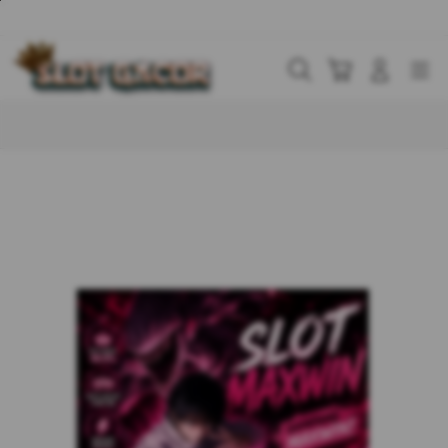
Skip
to
content
Cari
Troli
Login
Navigation
Buka Info Lebih Lanjut