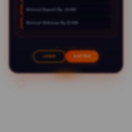
Minimal Deposit Rp. 10.000
Minimal Withdraw Rp 25.000
LOGIN
DAFTAR
Layer Popup Close
JEBOLTOTO: Link Situ
TOTO Slot Gacor Terpercaya
dan Bandar Togel Asia
Terpopuler