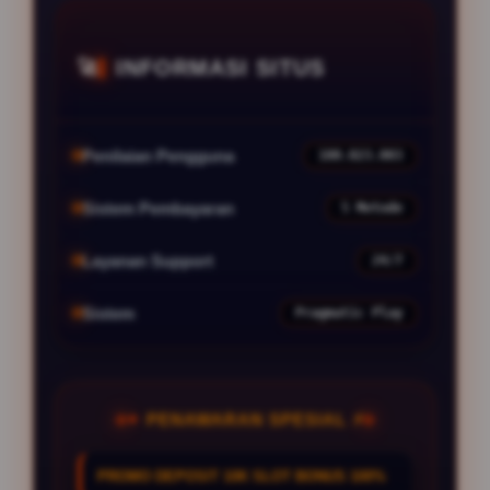
INFORMASI SITUS
Penilaian Pengguna
100.023.003
Sistem Pembayaran
5 Metode
Layanan Support
24/7
Sistem
Pragmatic Play
PENAWARAN SPESIAL
PROMO DEPOSIT 10K SLOT BONUS 100%