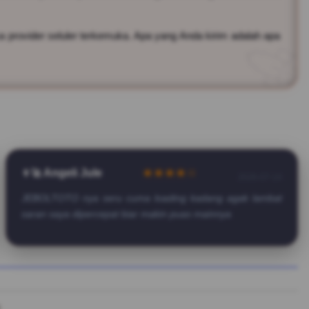
sa provider seluler terkemuka. Apa yang Anda kirim adalah apa
Angeli Jule
★★★★☆
2026-07-14
JEBOLTOTO nya seru cuma loading kadang agak lambat
saran saya dipercepat biar makin puas mainnya