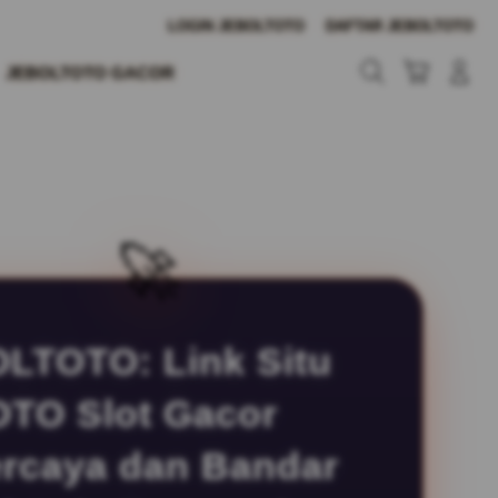
LOGIN JEBOLTOTO
DAFTAR JEBOLTOTO
Cari
Troli
Login/Sign-Up
JEBOLTOTO GACOR
Cari
LTOTO: Link Situ
OTO Slot Gacor
ercaya dan Bandar