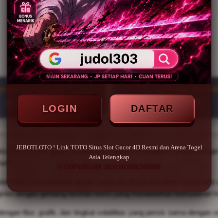
OTO Slot Gacor Terpercay
Terpopuler
ISTEM PEMBAYARAN
LAYANAN SUPPOR
5 Metode
24/7
LOGIN
DAFTAR
JEBOTLOTO ! Link TOTO Situs Slot Gacor 4D Resmi dan Arena Togel
 situs TOTO slot gacor terpercaya. Kami menyediakan pasaran toge
Asia Telengkap
ari!
© COPYRIGHT 2026 HOKIEMAS88
 Kami menyediakan akses gratis ke ribuan simulator mesin slot onl
ntegrasi dengan gerbang taruhan resmi yang menawarkan kemudahan tr
dengan fitur, grafik, dan tingkat volatilitas yang persis sama denga