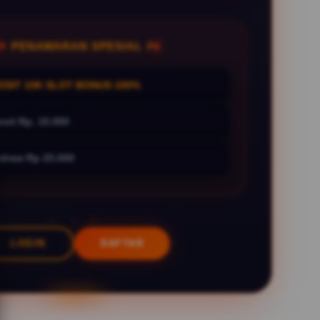
PENAWARAN SPESIAL
SIT 10K SLOT BONUS 100%
sit Rp. 10.000
hdraw Rp 25.000
LOGIN
DAFTAR