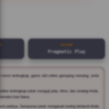
a dan Bandar Togel Asia
T
SISTEM
Pragmatic Play
l resmi terlengkap, game slot online gampang menang, serta
ine terlengkap untuk menguji pola, ritme, dan strategi Anda.
ansaksi luar biasa.
n versi aslinya. Sempurna untuk mengasah insting bertaruh Anda