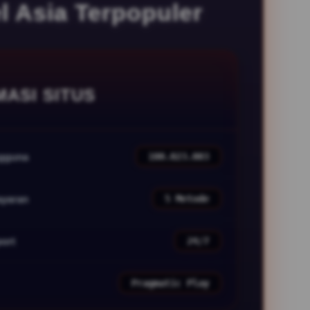
l Asia Terpopuler
MASI SITUS
ngguna
100.023.003
ayaran
5 Metode
ort
24/7
Pragmatic Play