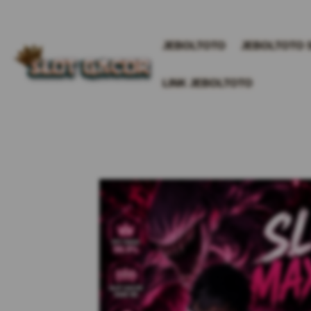
Skip
to
content
JEBOLTOTO
JEBOLTOTO 
LINK JEBOLTOTO
Buka Info Lebih Lanjut