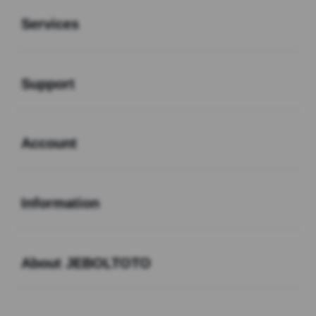
Buka
Services
Buka
Support
Buka
Account
Buka
Information
Buka
About JEBOLTOTO