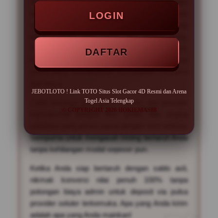
SLOT DEMO hadir sebagai solusi cerdas satu
atap untuk Anda! Kami menyediakan akses gratis
LOGIN
ke ribuan simulator mesin slot online terlengkap
untuk menguji pola, ritme, dan strategi Anda.
Tidak hanya sebagai tempat latihan, platform
DAFTAR
kami juga terintegrasi dengan gerbang taruhan
resmi yang menawarkan kemudahan transaksi
luar biasa.
JEBOTLOTO ! Link TOTO Situs Slot Gacor 4D Resmi dan Arena
Togel Asia Telengkap
Coba berbagai judul game populer dari provider
© COPYRIGHT 2026 HOKIEMAS88
internasional dengan fitur, grafik, dan tingkat
volatilitas yang persis sama dengan versi aslinya.
Sempurna untuk mengasah insting bertaruh Anda
tanpa kehilangan modal sepeser pun.
Ketika Anda siap bertaruh dengan saldo asli,
nikmati konversi nilai penuh 100% tanpa
potongan biaya admin untuk deposit via pulsa
provider seluler terkemuka. Apa yang Anda kirim
adalah apa yang Anda mainkan!