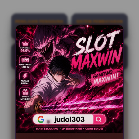
PENILAIAN PENGGUNA
SISTEM PEMBAYARAN
120.123.003
5 Metode
LAYANAN SUPPORT
SISTEM
24/7
Pragmatic Play
JEBOLTOTO
adalah bandar togel Asia terpopuler
dan link situs TOTO slot gacor terpercaya. Kami
menyediakan pasaran togel resmi terlengkap,
game slot online gampang menang, serta
transaksi aman dengan layanan online 24 jam
nonstop setiap hari!