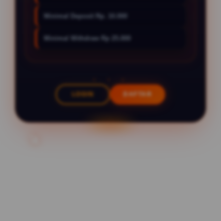
Minimal Deposit Rp. 10.000
Minimal Withdraw Rp 25.000
LOGIN
DAFTAR
Layer Popup Close
JEBOLTOTO: Link Situ
TOTO Slot Gacor Terpercaya
dan Bandar Togel Asia
Terpopuler