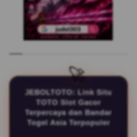
JEBOLTOTO: Link Situ
TOTO Slot Gacor
Terpercaya dan Bandar
Togel Asia Terpopuler