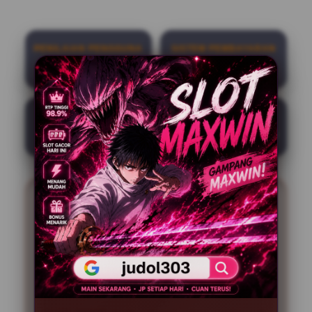
PENILAIAN PENGGUNA
SISTEM PEMBAYARAN
120.123.003
5 Metode
LAYANAN SUPPORT
SISTEM
24/7
Pragmatic Play
JEBOLTOTO
adalah bandar togel Asia terpopuler
dan link situs TOTO slot gacor terpercaya. Kami
menyediakan pasaran togel resmi terlengkap,
game slot online gampang menang, serta
transaksi aman dengan layanan online 24 jam
nonstop setiap hari!