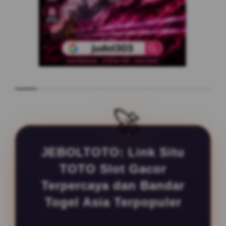
JEBOLTOTO: Link Situ
TOTO Slot Gacor
Terpercaya dan Bandar
Togel Asia Terpopuler