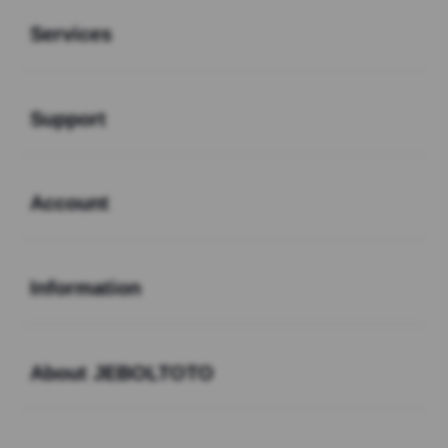
Buka
Services
Buka
Support
Buka
Account
Buka
Information
Buka
About JEBOLTOTO