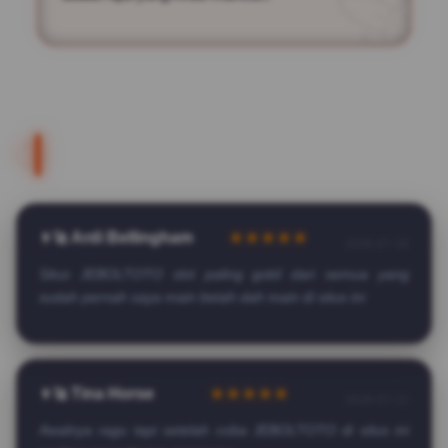
ULASAN TERBARU KOMUNITAS
JEBOLTOTO
Ardi Bellingham
★★★★★
2026-07-18
Situs JEBOLTOTO slot paling gokil dari semua yang
sudah pernah saya main betah dah main di situs ini
Tina Horse
★★★★★
2026-07-12
Awalnya ragu tapi setelah coba JEBOLTOTO di situs ini