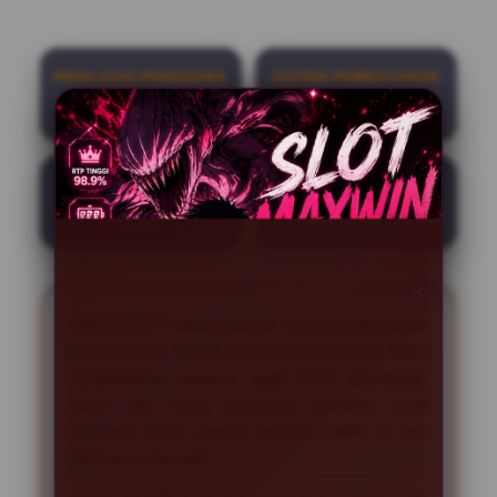
PENILAIAN PENGGUNA
SISTEM PEMBAYARAN
120.123.003
5 Metode
LAYANAN SUPPORT
SISTEM
24/7
Pragmatic Play
JEBOLTOTO
adalah bandar togel Asia terpopuler
dan link situs TOTO slot gacor terpercaya. Kami
menyediakan pasaran togel resmi terlengkap,
game slot online gampang menang, serta
transaksi aman dengan layanan online 24 jam
nonstop setiap hari!