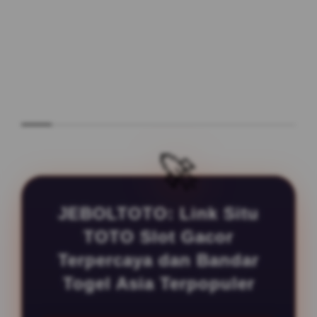
JEBOLTOTO: Link Situ
TOTO Slot Gacor
Terpercaya dan Bandar
Togel Asia Terpopuler