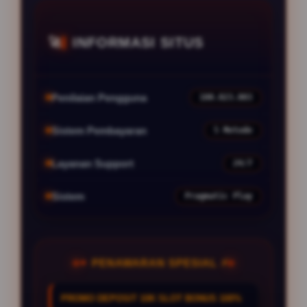
INFORMASI SITUS
Penilaian Pengguna
100.023.003
Sistem Pembayaran
5 Metode
Layanan Support
24/7
Sistem
Pragmatic Play
PENAWARAN SPESIAL
PROMO DEPOSIT 10K SLOT BONUS 100%