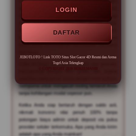
SLOT DEMO hadir sebagai solusi cerdas satu
atap untuk Anda! Kami menyediakan akses gratis
LOGIN
ke ribuan simulator mesin slot online terlengkap
untuk menguji pola, ritme, dan strategi Anda.
Tidak hanya sebagai tempat latihan, platform
DAFTAR
kami juga terintegrasi dengan gerbang taruhan
resmi yang menawarkan kemudahan transaksi
luar biasa.
JEBOTLOTO ! Link TOTO Situs Slot Gacor 4D Resmi dan Arena
Togel Asia Telengkap
Coba berbagai judul game populer dari provider
© COPYRIGHT 2026 HOKIEMAS88
internasional dengan fitur, grafik, dan tingkat
volatilitas yang persis sama dengan versi aslinya.
Sempurna untuk mengasah insting bertaruh Anda
tanpa kehilangan modal sepeser pun.
Ketika Anda siap bertaruh dengan saldo asli,
nikmati konversi nilai penuh 100% tanpa
potongan biaya admin untuk deposit via pulsa
provider seluler terkemuka. Apa yang Anda kirim
adalah apa yang Anda mainkan!