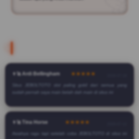
ULASAN TERBARU KOMUNITAS
JEBOLTOTO
Ardi Bellingham
★★★★★
2026-07-18
Situs JEBOLTOTO slot paling gokil dari semua yang
sudah pernah saya main betah dah main di situs ini
Tina Horse
★★★★★
2026-07-12
Awalnya ragu tapi setelah coba JEBOLTOTO di situs ini