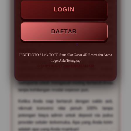
SLOT DEMO hadir sebagai solusi cerdas satu
atap untuk Anda! Kami menyediakan akses gratis
LOGIN
ke ribuan simulator mesin slot online terlengkap
untuk menguji pola, ritme, dan strategi Anda.
Tidak hanya sebagai tempat latihan, platform
DAFTAR
kami juga terintegrasi dengan gerbang taruhan
resmi yang menawarkan kemudahan transaksi
luar biasa.
JEBOTLOTO ! Link TOTO Situs Slot Gacor 4D Resmi dan Arena
Togel Asia Telengkap
Coba berbagai judul game populer dari provider
© COPYRIGHT 2026 HOKIEMAS88
internasional dengan fitur, grafik, dan tingkat
volatilitas yang persis sama dengan versi aslinya.
Sempurna untuk mengasah insting bertaruh Anda
tanpa kehilangan modal sepeser pun.
Ketika Anda siap bertaruh dengan saldo asli,
nikmati konversi nilai penuh 100% tanpa
potongan biaya admin untuk deposit via pulsa
provider seluler terkemuka. Apa yang Anda kirim
adalah apa yang Anda mainkan!