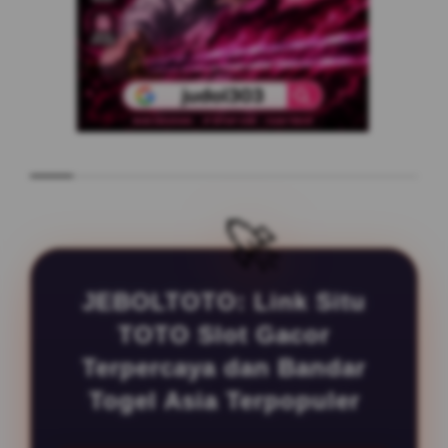
JEBOLTOTO: Link Situ
TOTO Slot Gacor
Terpercaya dan Bandar
Togel Asia Terpopuler