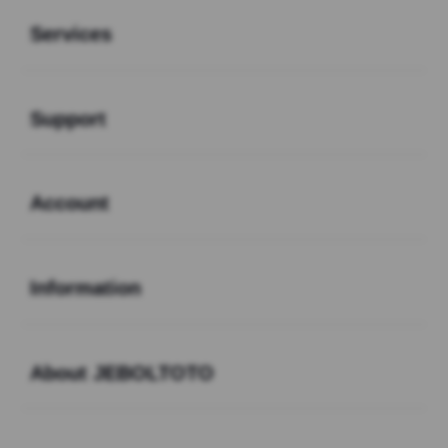
Buka
Services
Buka
Support
Buka
Account
Buka
Information
Buka
About JEBOLTOTO