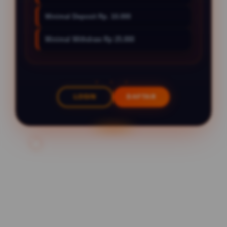
Minimal Deposit Rp. 10.000
Minimal Withdraw Rp 25.000
LOGIN
DAFTAR
Layer Popup Close
JEBOLTOTO: Link Situ
TOTO Slot Gacor Terpercaya
dan Bandar Togel Asia
Terpopuler