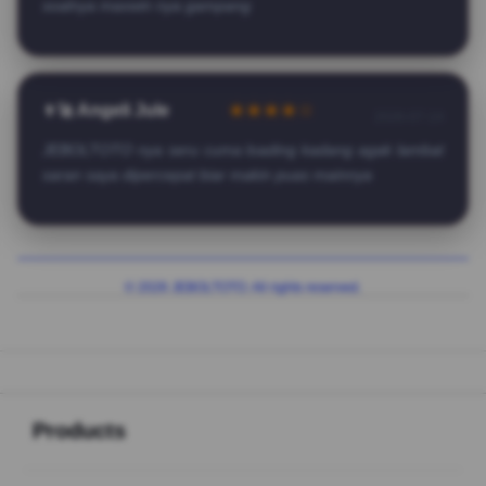
soalnya maxwin nya gampang
Angeli Jule
★★★★☆
2026-07-14
JEBOLTOTO nya seru cuma loading kadang agak lambat
saran saya dipercepat biar makin puas mainnya
© 2026 JEBOLTOTO. All rights reserved.
Buka
Footer Navigation
Products