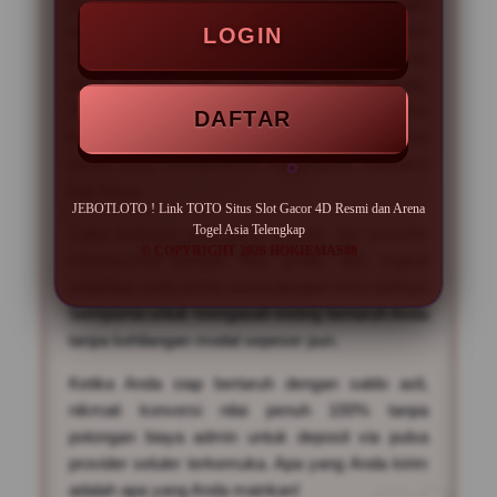
SLOT DEMO hadir sebagai solusi cerdas satu
atap untuk Anda! Kami menyediakan akses gratis
LOGIN
ke ribuan simulator mesin slot online terlengkap
untuk menguji pola, ritme, dan strategi Anda.
Tidak hanya sebagai tempat latihan, platform
DAFTAR
kami juga terintegrasi dengan gerbang taruhan
resmi yang menawarkan kemudahan transaksi
luar biasa.
JEBOTLOTO ! Link TOTO Situs Slot Gacor 4D Resmi dan Arena
Togel Asia Telengkap
Coba berbagai judul game populer dari provider
© COPYRIGHT 2026 HOKIEMAS88
internasional dengan fitur, grafik, dan tingkat
volatilitas yang persis sama dengan versi aslinya.
Sempurna untuk mengasah insting bertaruh Anda
tanpa kehilangan modal sepeser pun.
Ketika Anda siap bertaruh dengan saldo asli,
nikmati konversi nilai penuh 100% tanpa
potongan biaya admin untuk deposit via pulsa
provider seluler terkemuka. Apa yang Anda kirim
adalah apa yang Anda mainkan!