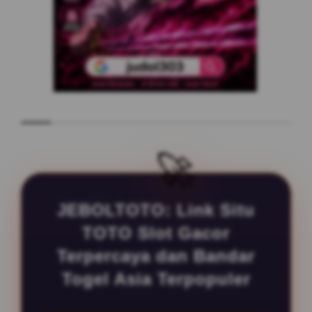
JEBOLTOTO: Link Situ
TOTO Slot Gacor
Terpercaya dan Bandar
Togel Asia Terpopuler