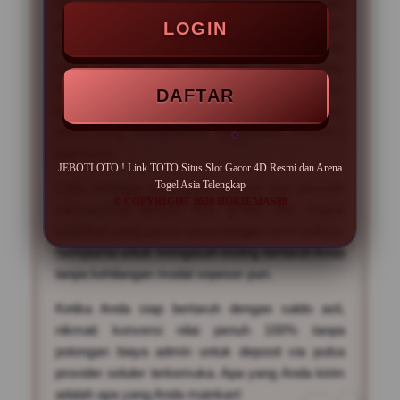
SLOT DEMO hadir sebagai solusi cerdas satu
atap untuk Anda! Kami menyediakan akses gratis
LOGIN
ke ribuan simulator mesin slot online terlengkap
untuk menguji pola, ritme, dan strategi Anda.
Tidak hanya sebagai tempat latihan, platform
DAFTAR
kami juga terintegrasi dengan gerbang taruhan
resmi yang menawarkan kemudahan transaksi
luar biasa.
JEBOTLOTO ! Link TOTO Situs Slot Gacor 4D Resmi dan Arena
Togel Asia Telengkap
Coba berbagai judul game populer dari provider
© COPYRIGHT 2026 HOKIEMAS88
internasional dengan fitur, grafik, dan tingkat
volatilitas yang persis sama dengan versi aslinya.
Sempurna untuk mengasah insting bertaruh Anda
tanpa kehilangan modal sepeser pun.
Ketika Anda siap bertaruh dengan saldo asli,
nikmati konversi nilai penuh 100% tanpa
potongan biaya admin untuk deposit via pulsa
provider seluler terkemuka. Apa yang Anda kirim
adalah apa yang Anda mainkan!